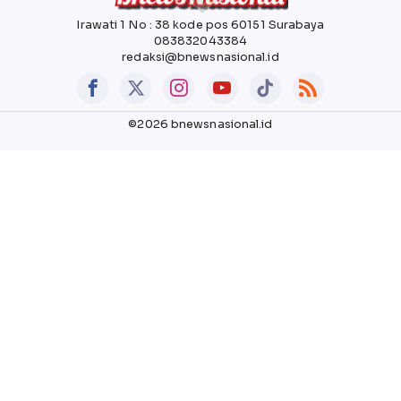
Irawati 1 No : 38 kode pos 60151 Surabaya
083832043384
redaksi@bnewsnasional.id
©2026 bnewsnasional.id