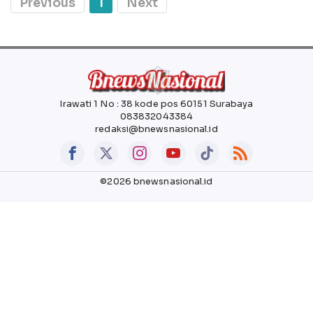
Previous
1
Next
Irawati 1 No : 38 kode pos 60151 Surabaya
083832043384
redaksi@bnewsnasional.id
©2026 bnewsnasional.id