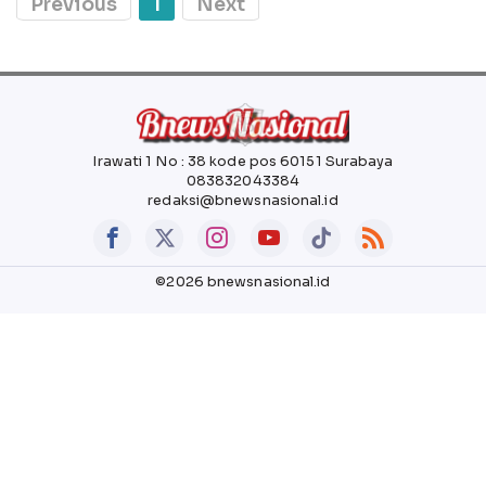
Previous
1
Next
Irawati 1 No : 38 kode pos 60151 Surabaya
083832043384
redaksi@bnewsnasional.id
©2026 bnewsnasional.id