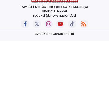
Irawati 1 No : 38 kode pos 60151 Surabaya
083832043384
redaksi@bnewsnasional.id
©2026 bnewsnasional.id