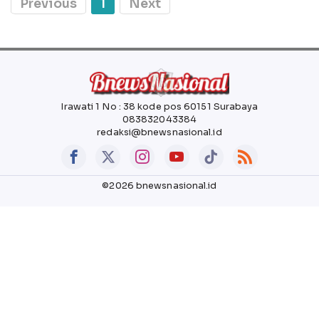
Previous
1
Next
Irawati 1 No : 38 kode pos 60151 Surabaya
083832043384
redaksi@bnewsnasional.id
©2026 bnewsnasional.id