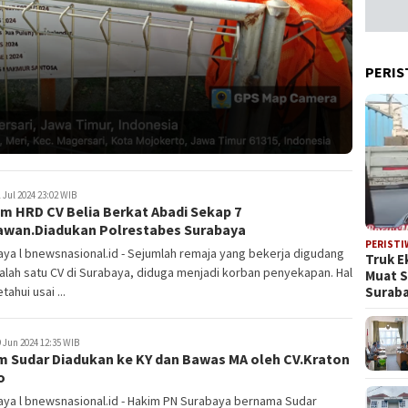
PERIS
 Jul 2024 23:02 WIB
m HRD CV Belia Berkat Abadi Sekap 7
awan.Diadukan Polrestabes Surabaya
PERISTI
ya l bnewsnasional.id - Sejumlah remaja yang bekerja digudang
Truk E
salah satu CV di Surabaya, diduga menjadi korban penyekapan. Hal
Muat 
Suraba
etahui usai ...
 Jun 2024 12:35 WIB
m Sudar Diadukan ke KY dan Bawas MA oleh CV.Kraton
o
ya l bnewsnasional.id - Hakim PN Surabaya bernama Sudar