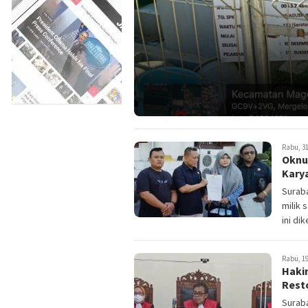
Rabu, 31
Oknu
Kary
Suraba
milik 
ini dik
Rabu, 19
Haki
Rest
Suraba