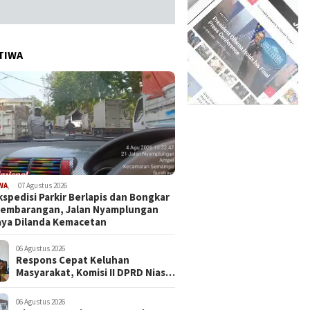
TIWA
WA
,
07 Agustus 2026
kspedisi Parkir Berlapis dan Bongkar
Sembarangan, Jalan Nyamplungan
ya Dilanda Kemacetan
06 Agustus 2026
Respons Cepat Keluhan
Masyarakat, Komisi II DPRD Nias
Barat Jadwalkan RDP dan Sidak
Pembangunan RSU Cerah Medika
06 Agustus 2026
.