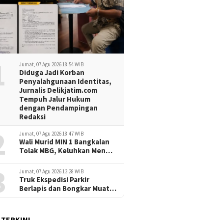
1
Jumat, 07 Agu 2026 18:54 WIB
Diduga Jadi Korban
Penyalahgunaan Identitas,
Jurnalis Delikjatim.com
Tempuh Jalur Hukum
dengan Pendampingan
Redaksi
2
Jumat, 07 Agu 2026 18:47 WIB
Wali Murid MIN 1 Bangkalan
Tolak MBG, Keluhkan Menu
Berulang dan Porsi Dinilai
3
Minim
Jumat, 07 Agu 2026 13:28 WIB
Truk Ekspedisi Parkir
Berlapis dan Bongkar Muat
Sembarangan, Jalan
Nyamplungan Surabaya
Dilanda Kemacetan
 TERKINI