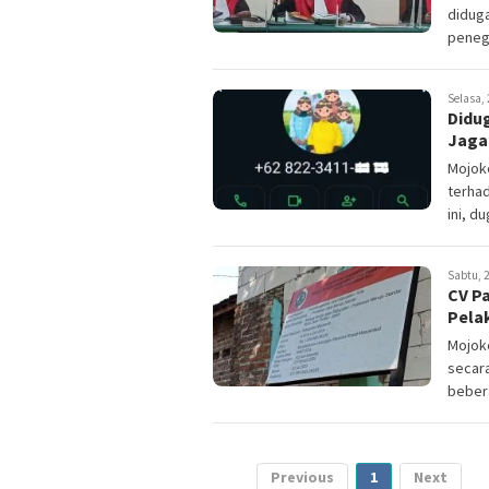
diduga
penega
Selasa, 
Didu
Jaga
Mojok
terhad
ini, d
Sabtu, 2
CV P
Pela
Mojok
secara
bebera
Previous
1
Next