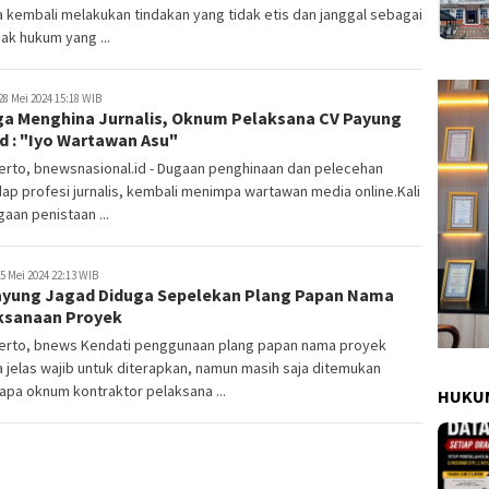
 kembali melakukan tindakan yang tidak etis dan janggal sebagai
k hukum yang ...
28 Mei 2024 15:18 WIB
ga Menghina Jurnalis, Oknum Pelaksana CV Payung
d : "Iyo Wartawan Asu"
erto, bnewsnasional.id - Dugaan penghinaan dan pelecehan
ap profesi jurnalis, kembali menimpa wartawan media online.Kali
ugaan penistaan ...
5 Mei 2024 22:13 WIB
ayung Jagad Diduga Sepelekan Plang Papan Nama
ksanaan Proyek
erto, bnews Kendati penggunaan plang papan nama proyek
 jelas wajib untuk diterapkan, namun masih saja ditemukan
pa oknum kontraktor pelaksana ...
HUKUM