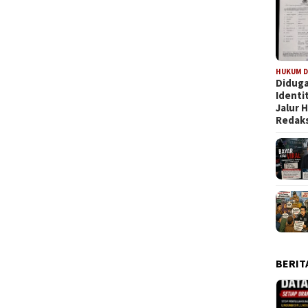
HUKUM D
Diduga
Identi
Jalur
Redaks
BERIT