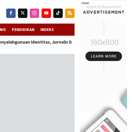
close
NIS
PENDIDIKAN
INDEKS
naan Identitas, Jurnalis Delikjatim.com Tempuh Jalur Hukum de