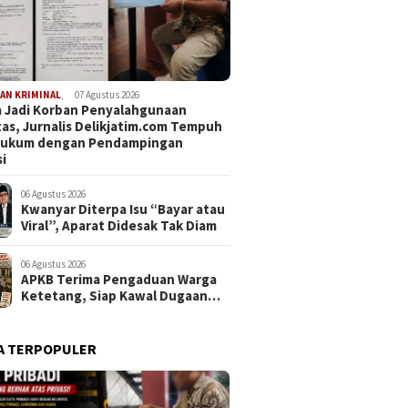
AN KRIMINAL
,
07 Agustus 2026
 Jadi Korban Penyalahgunaan
tas, Jurnalis Delikjatim.com Tempuh
 Hukum dengan Pendampingan
i
06 Agustus 2026
Kwanyar Diterpa Isu “Bayar atau
Viral”, Aparat Didesak Tak Diam
06 Agustus 2026
APKB Terima Pengaduan Warga
Ketetang, Siap Kawal Dugaan
Pemotongan Bantuan hingga ke
Jalur Hukum
A TERPOPULER