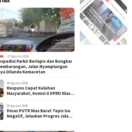
TIWA
WA
,
07 Agustus 2026
kspedisi Parkir Berlapis dan Bongkar
Sembarangan, Jalan Nyamplungan
ya Dilanda Kemacetan
06 Agustus 2026
Respons Cepat Keluhan
Masyarakat, Komisi II DPRD Nias
Barat Jadwalkan RDP dan Sidak
Pembangunan RSU Cerah Medika
06 Agustus 2026
.
Dinas PUTR Nias Barat Tepis Isu
Negatif, Jelaskan Progres Jalan
yang Viral di Medsos