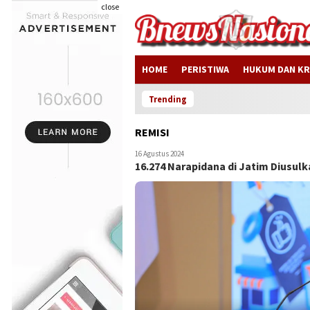
close
HOME
PERISTIWA
HUKUM DAN KR
D
Trending
REMISI
16 Agustus 2024
16.274 Narapidana di Jatim Diusu