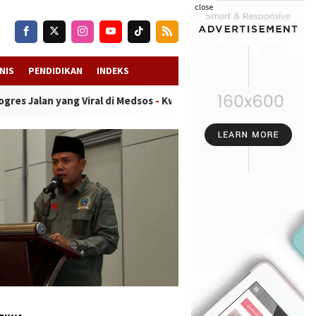
close
NIS
PENDIDIKAN
INDEKS
ng Viral di Medsos
-
Kwanyar Diterpa Isu “Bayar atau Viral”, Apara