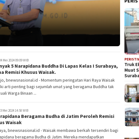
PERIS
PERISTI
4 Mei 2024 09:09 WIB
Truk E
yak 5 Narapidana Buddha Di Lapas Kelas I Surabaya,
Muat 
ma Remisi Khusus Waisak.
Suraba
jo, bnewsnasional.id - Momentum peringatan Hari Raya Waisak
ki arti penting bagi sejumlah umat yang beragama Buddha tak
uali Warga Binaan ...
3 Mei 2024 14:58 WIB
arapidana Beragama Budha di Jatim Peroleh Remisi
us Waisak
aya, bnewsnasional.id - Waisak membawa berkah tersendiri bagi
rapidana beragama Budha di Jatim. Mereka mendapatkan