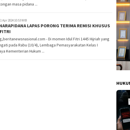
ongan masa pidana ...
1 Apr 2024 10:53 WIB
 NARAPIDANA LAPAS PORONG TERIMA REMISI KHUSUS
FITRI
,beritanewsnasional.com - Di momen Idul Fitri 1445 Hijriah yang
ngati pada Rabu (10/4), Lembaga Pemasyarakatan Kelas I
aya Kementerian Hukum ...
HUKUM