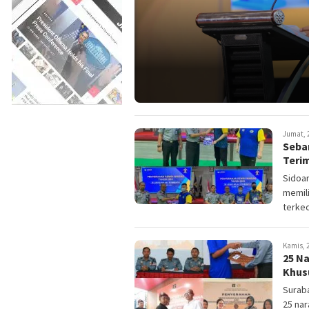
Jumat, 2
Seban
Teri
Sidoar
memili
terkec
Kamis, 2
25 N
Khus
Surab
25 na