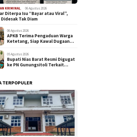
AN KRIMINAL
,
06 Agustus 2026
r Diterpa Isu “Bayar atau Viral”,
 Didesak Tak Diam
06 Agustus 2026
APKB Terima Pengaduan Warga
Ketetang, Siap Kawal Dugaan
Pemotongan Bantuan hingga ke
Jalur Hukum
05 Agustus 2026
Bupati Nias Barat Resmi Digugat
ke PN Gunungsitoli Terkait
Dugaan Penyerobotan Lahan
SDN 076094 Onozalukhu
A TERPOPULER