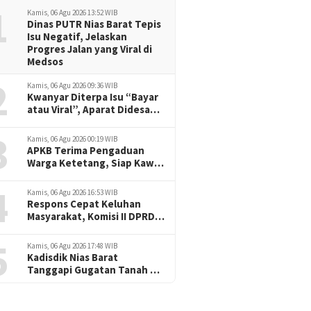
1
Kamis, 06 Agu 2026 13:52 WIB
Dinas PUTR Nias Barat Tepis
Isu Negatif, Jelaskan
Progres Jalan yang Viral di
Medsos
2
Kamis, 06 Agu 2026 09:36 WIB
Kwanyar Diterpa Isu “Bayar
atau Viral”, Aparat Didesak
Tak Diam
3
Kamis, 06 Agu 2026 00:19 WIB
APKB Terima Pengaduan
Warga Ketetang, Siap Kawal
Dugaan Pemotongan
4
Bantuan hingga ke Jalur
Kamis, 06 Agu 2026 16:53 WIB
Hukum
Respons Cepat Keluhan
Masyarakat, Komisi II DPRD
Nias Barat Jadwalkan RDP
5
dan Sidak Pembangunan
Kamis, 06 Agu 2026 17:48 WIB
RSU Cerah Medika .
Kadisdik Nias Barat
Tanggapi Gugatan Tanah SD
Onozalukhu Raya: Ikuti
Proses Hukum, KBM Tetap
Berjalan