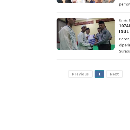
pemot
Kamis, 1
1074
IDUL 
Porong
diperi
Surab
Previous
1
Next