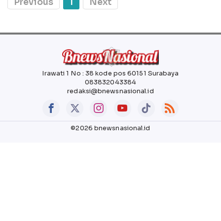
Previous
1
Next
Irawati 1 No : 38 kode pos 60151 Surabaya
083832043384
redaksi@bnewsnasional.id
©2026 bnewsnasional.id