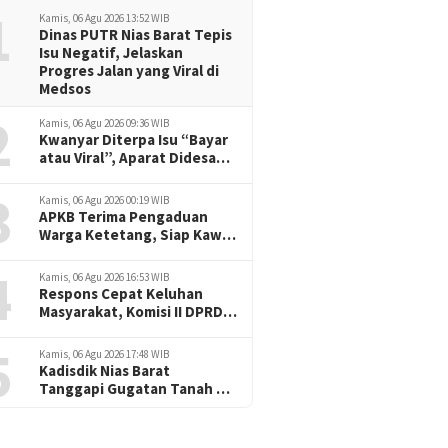
1
Kamis, 06 Agu 2026 13:52 WIB
Dinas PUTR Nias Barat Tepis
Isu Negatif, Jelaskan
Progres Jalan yang Viral di
Medsos
2
Kamis, 06 Agu 2026 09:36 WIB
Kwanyar Diterpa Isu “Bayar
atau Viral”, Aparat Didesak
Tak Diam
3
Kamis, 06 Agu 2026 00:19 WIB
APKB Terima Pengaduan
Warga Ketetang, Siap Kawal
Dugaan Pemotongan
4
Bantuan hingga ke Jalur
Kamis, 06 Agu 2026 16:53 WIB
Hukum
Respons Cepat Keluhan
Masyarakat, Komisi II DPRD
Nias Barat Jadwalkan RDP
5
dan Sidak Pembangunan
Kamis, 06 Agu 2026 17:48 WIB
RSU Cerah Medika .
Kadisdik Nias Barat
Tanggapi Gugatan Tanah SD
Onozalukhu Raya: Ikuti
Proses Hukum, KBM Tetap
Berjalan