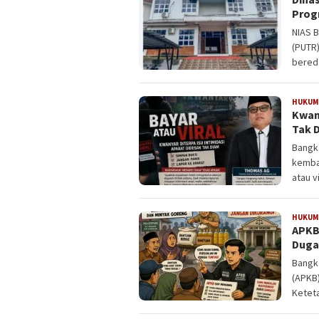
Progr
NIAS 
(PUTR)
bereda
HUKUM 
Kwany
Tak 
Bangka
kembal
atau v
HUKUM 
APKB
Duga
Bangka
(APKB
Ketet