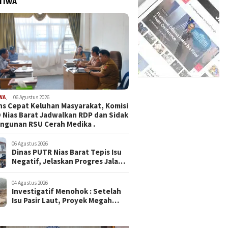
TIWA
WA
,
06 Agustus 2026
s Cepat Keluhan Masyarakat, Komisi
D Nias Barat Jadwalkan RDP dan Sidak
ngunan RSU Cerah Medika .
06 Agustus 2026
Dinas PUTR Nias Barat Tepis Isu
Negatif, Jelaskan Progres Jalan
yang Viral di Medsos
04 Agustus 2026
Investigatif Menohok : Setelah
Isu Pasir Laut, Proyek Megah
SMAN Sukma Nias Rp87,3 M
Dipergoki Cor Beton di Tengah
Hujan