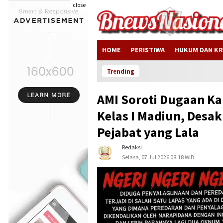
close
HOME
PERISTIWA
HUKUM DAN KR
Dinas PUT
Trending
AMI Soroti Dugaan Kab
Kelas I Madiun, Desak
Pejabat yang Lala
Redaksi
Selasa, 07 Jul 2026 08:18 WIB