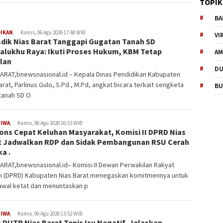
TOPIK
BA
DIKAN
,
Kamis, 06 Agu 2026 17:48 WIB
VI
sdik Nias Barat Tanggapi Gugatan Tanah SD
alukhu Raya: Ikuti Proses Hukum, KBM Tetap
AM
alan
D
BARAT,bnewsnasional.id – Kepala Dinas Pendidikan Kabupaten
arat, Parlinus Gulo, S.Pd., M.Pd, angkat bicara terkait sengketa
BU
tanah SD O
TIWA
,
Kamis, 06 Agu 2026 16:53 WIB
ons Cepat Keluhan Masyarakat, Komisi II DPRD Nias
t Jadwalkan RDP dan Sidak Pembangunan RSU Cerah
a .
ARAT,bnewsnasional.id– Komisi II Dewan Perwakilan Rakyat
h (DPRD) Kabupaten Nias Barat menegaskan komitmennya untuk
wal ketat dan menuntaskan p
TIWA
,
Kamis, 06 Agu 2026 13:52 WIB
 PUTR Nias Barat Tepis Isu Negatif, Jelaskan