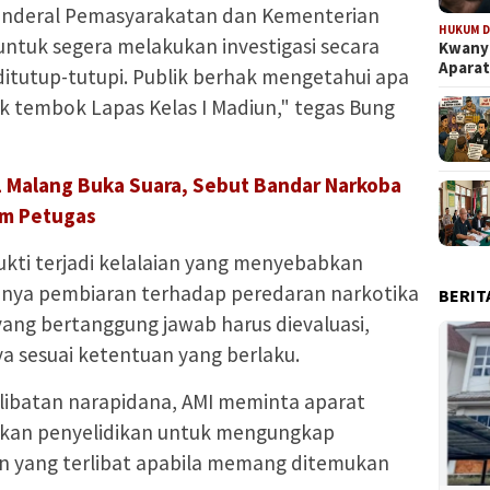
enderal Pemasyarakatan dan Kementerian
HUKUM D
ntuk segera melakukan investigasi secara
Kwanya
Aparat
itutup-tutupi. Publik berhak mengetahui apa
ik tembok Lapas Kelas I Madiun," tegas Bung
1 Malang Buka Suara, Sebut Bandar Narkoba
um Petugas
ukti terjadi kelalaian yang menyebabkan
nya pembiaran terhadap peredaran narkotika
BERIT
yang bertanggung jawab harus dievaluasi,
a sesuai ketentuan yang berlaku.
libatan narapidana, AMI meminta aparat
an penyelidikan untuk mengungkap
n yang terlibat apabila memang ditemukan