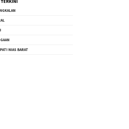
 TERKINI
NGKALAN
RAL
I
UGAAN
PATI NIAS BARAT