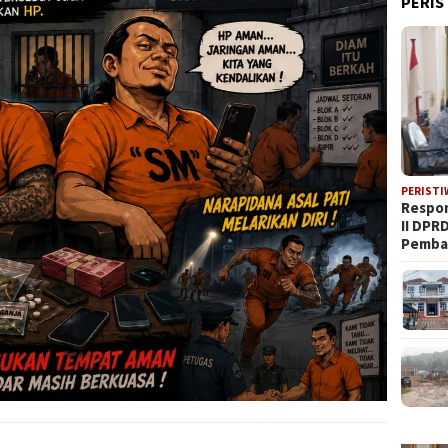
PERIS
PERISTI
Respon
II DPR
Pemba