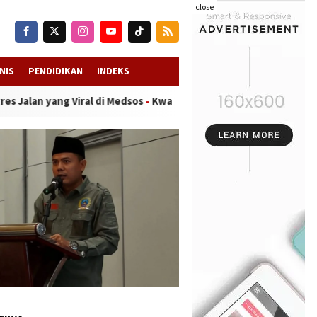
close
NIS
PENDIDIKAN
INDEKS
 di Medsos
-
Kwanyar Diterpa Isu “Bayar atau Viral”, Aparat Dides