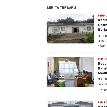
BERITA TERBARU
PENDI
Kadi
Onoz
Berj
NIAS 
Nias B
hibah 
PERIS
Resp
Bara
Medik
NIAS B
Daera
menga
PERIS
Dinas