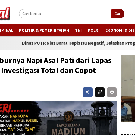
Cari
IMINAL
POLITIK & PEMERINTAHAN
TNI
POLRI
EKONOMI & BIS
R Nias Barat Tepis Isu Negatif, Jelaskan Progres Jalan yang Viral
urnya Napi Asal Pati dari Lapas
 Investigasi Total dan Copot