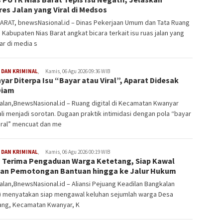
es Jalan yang Viral di Medsos
BARAT, bnewsNasional.id – Dinas Pekerjaan Umum dan Tata Ruang
 Kabupaten Nias Barat angkat bicara terkait isu ruas jalan yang
r di media s
DAN KRIMINAL
,
Kamis, 06 Agu 2026 09:36 WIB
ar Diterpa Isu “Bayar atau Viral”, Aparat Didesak
Diam
lan,BnewsNasional.id – Ruang digital di Kecamatan Kwanyar
i menjadi sorotan. Dugaan praktik intimidasi dengan pola “bayar
iral” mencuat dan me
DAN KRIMINAL
,
Kamis, 06 Agu 2026 00:19 WIB
 Terima Pengaduan Warga Ketetang, Siap Kawal
an Pemotongan Bantuan hingga ke Jalur Hukum
lan,BnewsNasional.id – Aliansi Pejuang Keadilan Bangkalan
) menyatakan siap mengawal keluhan sejumlah warga Desa
ang, Kecamatan Kwanyar, K