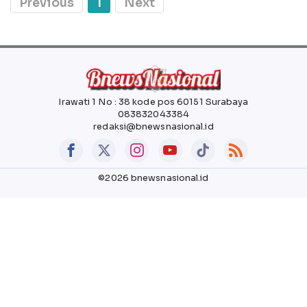
Previous
1
Next
Irawati 1 No : 38 kode pos 60151 Surabaya
083832043384
redaksi@bnewsnasional.id
©2026 bnewsnasional.id