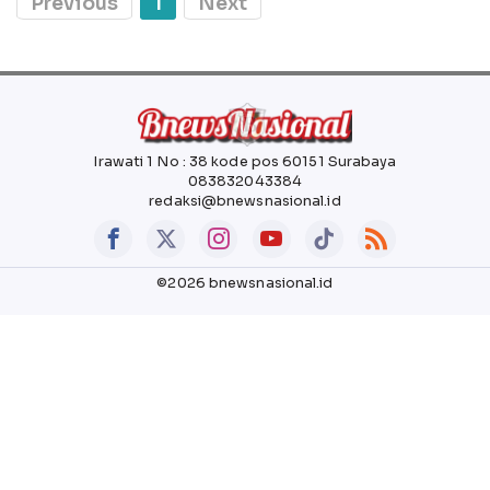
Previous
1
Next
Irawati 1 No : 38 kode pos 60151 Surabaya
083832043384
redaksi@bnewsnasional.id
©2026 bnewsnasional.id