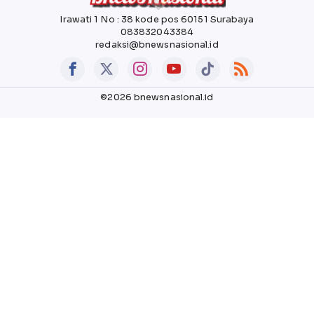
Irawati 1 No : 38 kode pos 60151 Surabaya
083832043384
redaksi@bnewsnasional.id
©2026 bnewsnasional.id