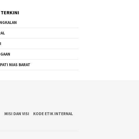
dan Sidak Pembangunan
RSU Cerah Medika .
 TERKINI
NGKALAN
RAL
I
UGAAN
PATI NIAS BARAT
S
MISI DAN VISI
KODE ETIK INTERNAL