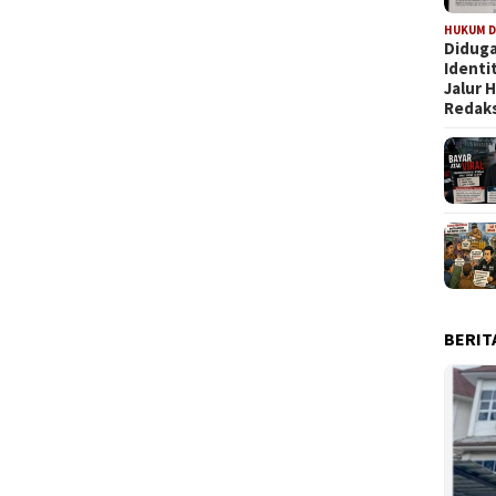
HUKUM D
Diduga
Identi
Jalur
Redaks
BERIT