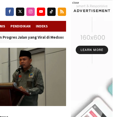
close
NIS
PENDIDIKAN
INDEKS
n yang Viral di Medsos
-
Kwanyar Diterpa Isu “Bayar atau Viral”, A