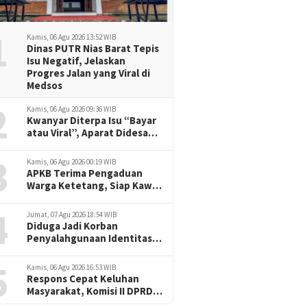
1
Kamis, 06 Agu 2026 13:52 WIB
Dinas PUTR Nias Barat Tepis
Isu Negatif, Jelaskan
Progres Jalan yang Viral di
Medsos
2
Kamis, 06 Agu 2026 09:36 WIB
Kwanyar Diterpa Isu “Bayar
atau Viral”, Aparat Didesak
Tak Diam
3
Kamis, 06 Agu 2026 00:19 WIB
APKB Terima Pengaduan
Warga Ketetang, Siap Kawal
Dugaan Pemotongan
4
Bantuan hingga ke Jalur
Jumat, 07 Agu 2026 18:54 WIB
Hukum
Diduga Jadi Korban
Penyalahgunaan Identitas,
Jurnalis Delikjatim.com
5
Tempuh Jalur Hukum
Kamis, 06 Agu 2026 16:53 WIB
dengan Pendampingan
Respons Cepat Keluhan
Redaksi
Masyarakat, Komisi II DPRD
Nias Barat Jadwalkan RDP