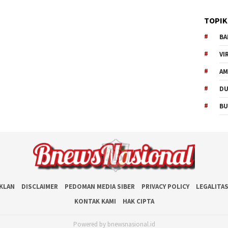
TOPIK
BA
VI
AM
D
BU
IKLAN
DISCLAIMER
PEDOMAN MEDIA SIBER
PRIVACY POLICY
LEGALITA
KONTAK KAMI
HAK CIPTA
Powered by bnewsnasional.id