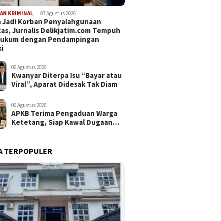
AN KRIMINAL
,
07 Agustus 2026
 Jadi Korban Penyalahgunaan
tas, Jurnalis Delikjatim.com Tempuh
 Hukum dengan Pendampingan
i
06 Agustus 2026
Kwanyar Diterpa Isu “Bayar atau
Viral”, Aparat Didesak Tak Diam
06 Agustus 2026
APKB Terima Pengaduan Warga
Ketetang, Siap Kawal Dugaan
Pemotongan Bantuan hingga ke
Jalur Hukum
A TERPOPULER