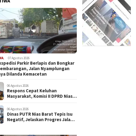
TIWA
WA
,
07 Agustus 2026
kspedisi Parkir Berlapis dan Bongkar
Sembarangan, Jalan Nyamplungan
ya Dilanda Kemacetan
06 Agustus 2026
Respons Cepat Keluhan
Masyarakat, Komisi II DPRD Nias
Barat Jadwalkan RDP dan Sidak
Pembangunan RSU Cerah Medika
06 Agustus 2026
.
Dinas PUTR Nias Barat Tepis Isu
Negatif, Jelaskan Progres Jalan
yang Viral di Medsos