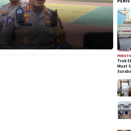
PERIS
PERISTI
Truk E
Muat 
Suraba