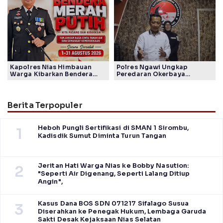
dengan Nuansa Merah Putih
Komitmen Polrestabes
Jelang Sertijab Kasatreskrim
Kapolres Nias Himbauan
Polres Ngawi Ungkap
Warga Kibarkan Bendera
Peredaran Okerbaya
Merah Putih Sepanjang
Amankan 2 Tersangka
Agustus sambut HUT ke-80
RI
Berita Terpopuler
Heboh Pungli Sertifikasi di SMAN 1 Sirombu,
1
Kadisdik Sumut Diminta Turun Tangan
Jeritan Hati Warga Nias ke Bobby Nasution:
2
"Seperti Air Digenang, Seperti Lalang Ditiup
Angin",
Kasus Dana BOS SDN 071217 Sifalago Susua
3
Diserahkan ke Penegak Hukum, Lembaga Garuda
Sakti Desak Kejaksaan Nias Selatan