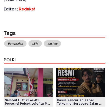
Editor :
Redaksi
Tags
Bangkalan
LSM
aktivis
POLRI
Sambut HUT RI ke-81,
Kasus Pencurian Kabel
Personel Polsek Lolofitu Moi
Telkom di Surabaya Jalan di
Gotong Royong Hias Mako
Tempat, Publik Tagih