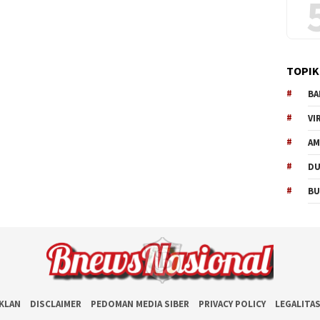
TOPIK
BA
VI
AM
D
BU
IKLAN
DISCLAIMER
PEDOMAN MEDIA SIBER
PRIVACY POLICY
LEGALITA