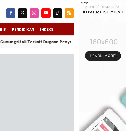
close
NIS
PENDIDIKAN
INDEKS
oli Terkait Dugaan Penyerobotan Lahan SDN 076094 Onozalukhu
-