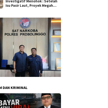
Investigatif Menohok : Setelah
Isu Pasir Laut, Proyek Megah
SMAN Sukma Nias Rp87,3 M
Dipergoki Cor Beton di Tengah
Hujan
 DAN KRIMINAL