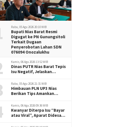
1
Rabu, 05 Agu 2026 20:10 WIB
Bupati Nias Barat Resmi
Digugat ke PN Gunungsitoli
Terkait Dugaan
Penyerobotan Lahan SDN
076094 Onozalukhu
2
Kamis, 06 Agu 2026 13:52 WIB
Dinas PUTR Nias Barat Tepis
Isu Negatif, Jelaskan
Progres Jalan yang Viral di
3
Medsos
Rabu, 05 Agu 2026 21:31 WIB
Himbauan PLN UP3 Nias
Berikan Tips Amankan
Listrik Rumah di Musim
4
Hujan
Kamis, 06 Agu 2026 09:36 WIB
Kwanyar Diterpa Isu “Bayar
atau Viral”, Aparat Didesak
Tak Diam