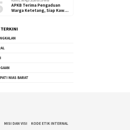
5
Kamis, 06 Agu 2026 00:19 WIB
APKB Terima Pengaduan
Warga Ketetang, Siap Kawal
Dugaan Pemotongan
Bantuan hingga ke Jalur
Hukum
 TERKINI
NGKALAN
RAL
I
UGAAN
PATI NIAS BARAT
S
MISI DAN VISI
KODE ETIK INTERNAL