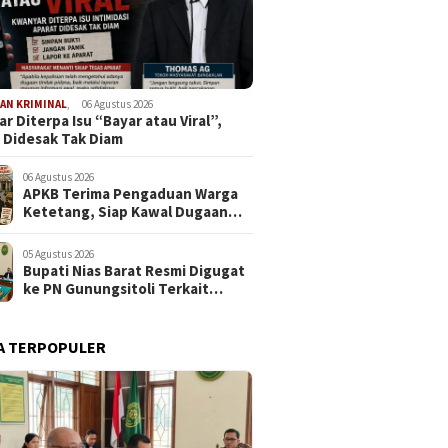
AN KRIMINAL
,
06 Agustus 2026
r Diterpa Isu “Bayar atau Viral”,
 Didesak Tak Diam
06 Agustus 2026
APKB Terima Pengaduan Warga
Ketetang, Siap Kawal Dugaan
Pemotongan Bantuan hingga ke
Jalur Hukum
05 Agustus 2026
Bupati Nias Barat Resmi Digugat
ke PN Gunungsitoli Terkait
Dugaan Penyerobotan Lahan
SDN 076094 Onozalukhu
A TERPOPULER