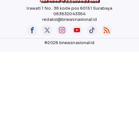
Irawati 1 No : 38 kode pos 60151 Surabaya
083832043384
redaksi@bnewsnasional.id
©2026 bnewsnasional.id