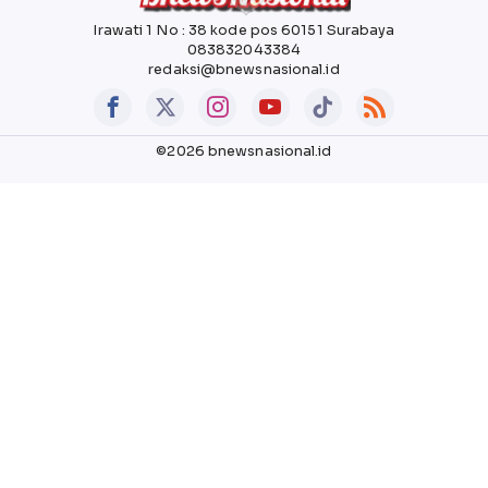
Irawati 1 No : 38 kode pos 60151 Surabaya
083832043384
redaksi@bnewsnasional.id
©2026 bnewsnasional.id