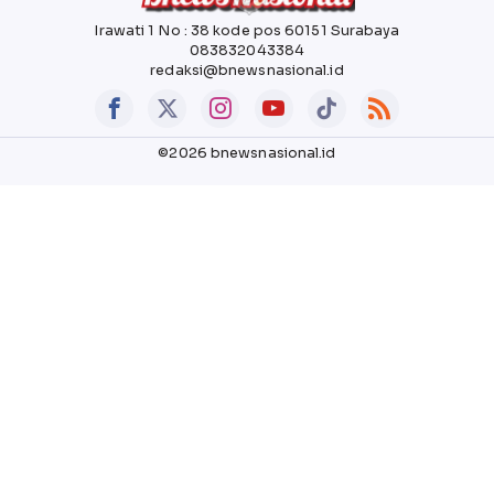
Irawati 1 No : 38 kode pos 60151 Surabaya
083832043384
redaksi@bnewsnasional.id
©2026 bnewsnasional.id