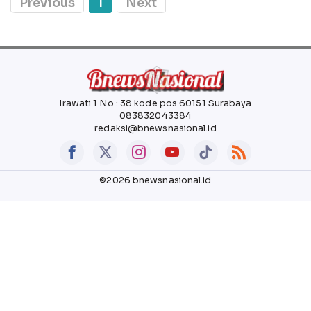
Previous
1
Next
Irawati 1 No : 38 kode pos 60151 Surabaya
083832043384
redaksi@bnewsnasional.id
©2026 bnewsnasional.id