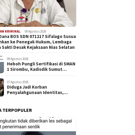
AN KRIMINAL
,
09 Agustus 2026
Dana BOS SDN 071217 Sifalago Susua
ahkan ke Penegak Hukum, Lembaga
 Sakti Desak Kejaksaan Nias Selatan
09 Agustus 2026
Heboh Pungli Sertifikasi di SMAN
1 Sirombu, Kadisdik Sumut
Diminta Turun Tangan
07 Agustus 2026
Diduga Jadi Korban
Penyalahgunaan Identitas,
Jurnalis Delikjatim.com Tempuh
Jalur Hukum dengan
Pendampingan Redaksi
A TERPOPULER