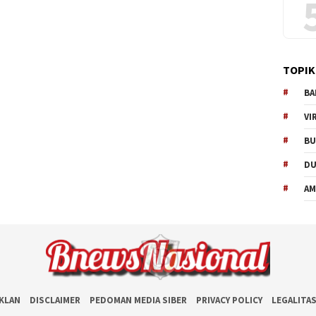
TOPIK
BA
VI
BU
D
AM
IKLAN
DISCLAIMER
PEDOMAN MEDIA SIBER
PRIVACY POLICY
LEGALITA