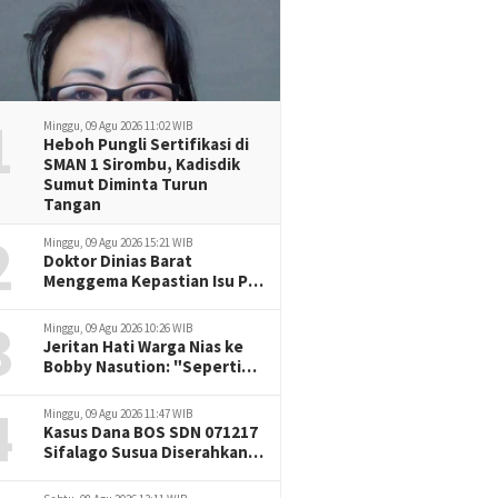
1
Minggu, 09 Agu 2026 11:02 WIB
Heboh Pungli Sertifikasi di
SMAN 1 Sirombu, Kadisdik
Sumut Diminta Turun
Tangan
2
Minggu, 09 Agu 2026 15:21 WIB
Doktor Dinias Barat
Menggema Kepastian Isu Pj
Sekda Belum Menjawab,
3
DPRD Diam, Hak
Minggu, 09 Agu 2026 10:26 WIB
Konstitusional Terancam
Jeritan Hati Warga Nias ke
Bobby Nasution: "Seperti
Air Digenang, Seperti
4
Lalang Ditiup Angin",
Minggu, 09 Agu 2026 11:47 WIB
Kasus Dana BOS SDN 071217
Sifalago Susua Diserahkan
ke Penegak Hukum,
Lembaga Garuda Sakti