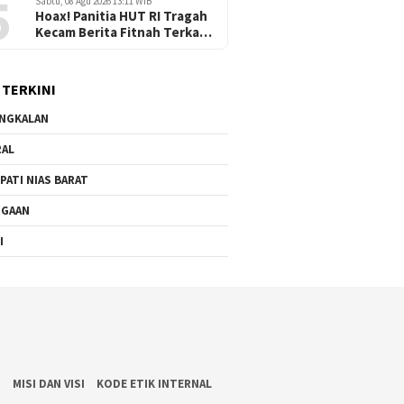
5
Sabtu, 08 Agu 2026 13:11 WIB
Desak Kejaksaan Nias
Hoax! Panitia HUT RI Tragah
Selatan
Kecam Berita Fitnah Terkait
Pungutan Guru, Tudingan
Tanpa Dasar
 TERKINI
NGKALAN
RAL
PATI NIAS BARAT
UGAAN
I
S
MISI DAN VISI
KODE ETIK INTERNAL