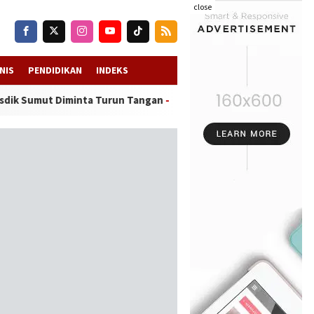
close
NIS
PENDIDIKAN
INDEKS
 Diminta Turun Tangan
-
Doktor Dinias Barat Menggema Kepastian