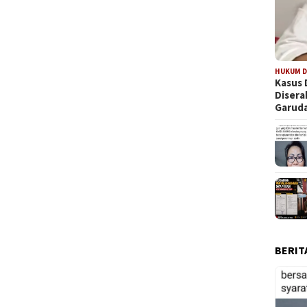
HUKUM D
Kasus 
Diser
Garuda
BERIT