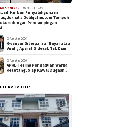
AN KRIMINAL
,
07 Agustus 2026
 Jadi Korban Penyalahgunaan
tas, Jurnalis Delikjatim.com Tempuh
 Hukum dengan Pendampingan
i
06 Agustus 2026
Kwanyar Diterpa Isu “Bayar atau
Viral”, Aparat Didesak Tak Diam
06 Agustus 2026
APKB Terima Pengaduan Warga
Ketetang, Siap Kawal Dugaan
Pemotongan Bantuan hingga ke
Jalur Hukum
A TERPOPULER