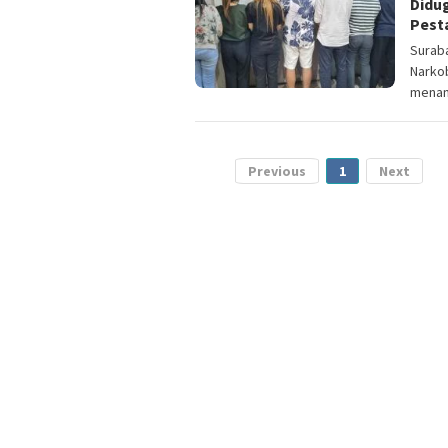
Didu
Pesta
Suraba
Narko
menang
Previous
1
Next