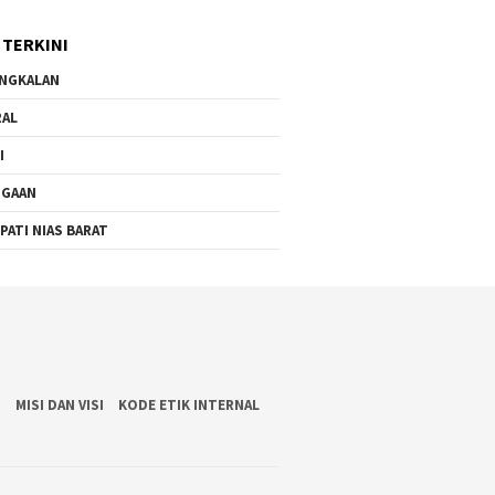
dan Sidak Pembangunan
RSU Cerah Medika .
 TERKINI
NGKALAN
RAL
I
UGAAN
PATI NIAS BARAT
S
MISI DAN VISI
KODE ETIK INTERNAL