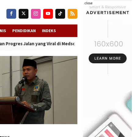
close
NIS
PENDIDIKAN
INDEKS
an yang Viral di Medsos
-
Kwanyar Diterpa Isu “Bayar atau Viral”, 