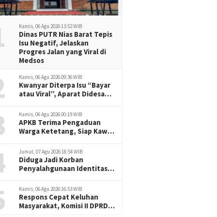
1
Kamis, 06 Agu 2026 13:52 WIB
Dinas PUTR Nias Barat Tepis
Isu Negatif, Jelaskan
Progres Jalan yang Viral di
Medsos
2
Kamis, 06 Agu 2026 09:36 WIB
Kwanyar Diterpa Isu “Bayar
atau Viral”, Aparat Didesak
Tak Diam
3
Kamis, 06 Agu 2026 00:19 WIB
APKB Terima Pengaduan
Warga Ketetang, Siap Kawal
Dugaan Pemotongan
4
Bantuan hingga ke Jalur
Jumat, 07 Agu 2026 18:54 WIB
Hukum
Diduga Jadi Korban
Penyalahgunaan Identitas,
Jurnalis Delikjatim.com
5
Tempuh Jalur Hukum
Kamis, 06 Agu 2026 16:53 WIB
dengan Pendampingan
Respons Cepat Keluhan
Redaksi
Masyarakat, Komisi II DPRD
Nias Barat Jadwalkan RDP