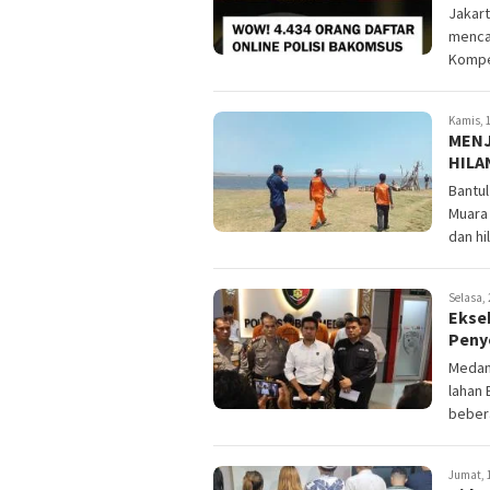
Jakart
mencat
Kompet
Kamis, 1
MENJ
HILA
Bantul
Muara 
dan hi
Selasa, 
Ekse
Peny
Medan 
lahan 
bebera
Jumat, 1