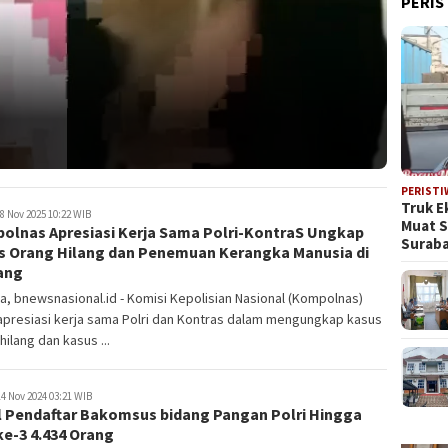
PERIS
PERISTI
Truk E
8 Nov 2025 10:22 WIB
Muat 
olnas Apresiasi Kerja Sama Polri-KontraS Ungkap
Suraba
s Orang Hilang dan Penemuan Kerangka Manusia di
ang
a, bnewsnasional.id - Komisi Kepolisian Nasional (Kompolnas)
presiasi kerja sama Polri dan Kontras dalam mengungkap kasus
hilang dan kasus ...
4 Nov 2024 03:21 WIB
l Pendaftar Bakomsus bidang Pangan Polri Hingga
ke-3 4.434 Orang