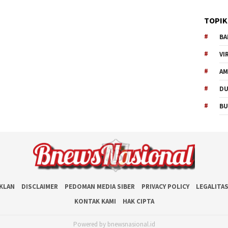
TOPIK
BA
VI
AM
D
BU
IKLAN
DISCLAIMER
PEDOMAN MEDIA SIBER
PRIVACY POLICY
LEGALITA
KONTAK KAMI
HAK CIPTA
Powered by bnewsnasional.id