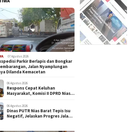
TIWA
WA
,
07 Agustus 2026
kspedisi Parkir Berlapis dan Bongkar
Sembarangan, Jalan Nyamplungan
ya Dilanda Kemacetan
06 Agustus 2026
Respons Cepat Keluhan
Masyarakat, Komisi II DPRD Nias
Barat Jadwalkan RDP dan Sidak
Pembangunan RSU Cerah Medika
06 Agustus 2026
.
Dinas PUTR Nias Barat Tepis Isu
Negatif, Jelaskan Progres Jalan
yang Viral di Medsos