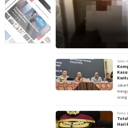
Sabtu, 0
Komp
Kasu
Kwit
Jakart
menga
orang 
Kamis, 1
Tota
Hari 