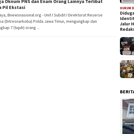
ga Oknum PNS dan Enam Orang Lainnya Terlibat
 Pil Ekstasi
HUKUM D
Diduga
ya, Bnewsnasional.org - Unit I Subdit I Direktorat Reserse
Identi
ba (Ditresnarkoba) Polda Jawa Timur, mengungkap dan
Jalur
kap 7 (tujuh) orang ...
Redaks
BERIT