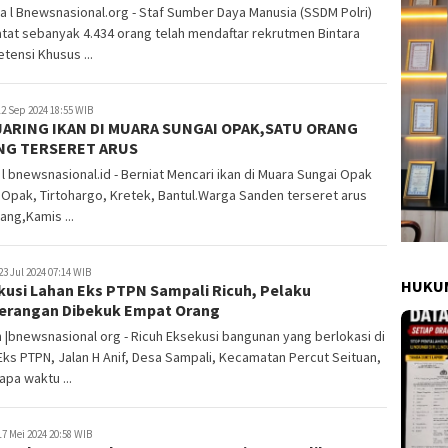
a l Bnewsnasional.org - Staf Sumber Daya Manusia (SSDM Polri)
at sebanyak 4.434 orang telah mendaftar rekrutmen Bintara
ensi Khusus ...
2 Sep 2024 18:55 WIB
ARING IKAN DI MUARA SUNGAI OPAK,SATU ORANG
NG TERSERET ARUS
 l bnewsnasional.id - Berniat Mencari ikan di Muara Sungai Opak
Opak, Tirtohargo, Kretek, Bantul.Warga Sanden terseret arus
lang,Kamis ...
23 Jul 2024 07:14 WIB
HUKUM
kusi Lahan Eks PTPN Sampali Ricuh, Pelaku
erangan Dibekuk Empat Orang
|bnewsnasional org - Ricuh Eksekusi bangunan yang berlokasi di
Eks PTPN, Jalan H Anif, Desa Sampali, Kecamatan Percut Seituan,
pa waktu ...
7 Mei 2024 20:58 WIB