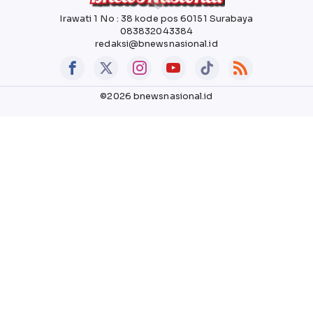
Irawati 1 No : 38 kode pos 60151 Surabaya
083832043384
redaksi@bnewsnasional.id
©2026 bnewsnasional.id