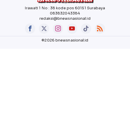
Irawati 1 No : 38 kode pos 60151 Surabaya
083832043384
redaksi@bnewsnasional.id
©2026 bnewsnasional.id