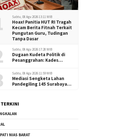
1
Sabtu, 08 Agu 2026 13:11 WIB
Hoax! Panitia HUT RI Tragah
Kecam Berita Fitnah Terkait
Pungutan Guru, Tudingan
Tanpa Dasar
2
Sabtu, 08 Agu 2026 17:28 WIB
Dugaan Kudeta Politik di
Pesanggrahan: Kades
Tuding Oknum Dewan dan
3
Aparat Jadi Dalang
Sabtu, 08 Agu 2026 11:59 WIB
Provokasi
Mediasi Sengketa Lahan
Pandegiling 145 Surabaya
Berakhir Deadlock,
Polrestabes Imbau Kedua
Pihak Jaga Kamtibmas
 TERKINI
NGKALAN
RAL
PATI NIAS BARAT