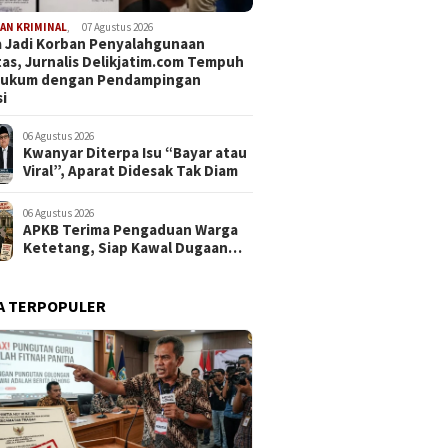
AN KRIMINAL
,
07 Agustus 2026
 Jadi Korban Penyalahgunaan
tas, Jurnalis Delikjatim.com Tempuh
 Hukum dengan Pendampingan
i
06 Agustus 2026
Kwanyar Diterpa Isu “Bayar atau
Viral”, Aparat Didesak Tak Diam
06 Agustus 2026
APKB Terima Pengaduan Warga
Ketetang, Siap Kawal Dugaan
Pemotongan Bantuan hingga ke
Jalur Hukum
A TERPOPULER