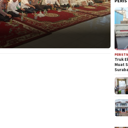
PERIS
PERISTI
Truk E
Muat 
Suraba