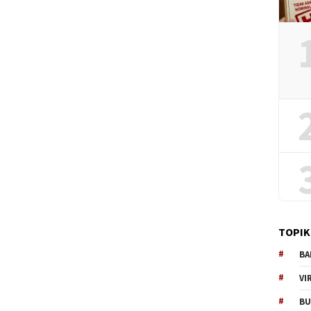
TOPIK
BA
VI
BU