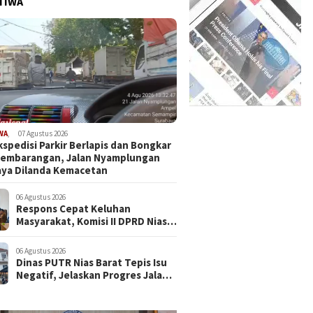
TIWA
WA
,
07 Agustus 2026
kspedisi Parkir Berlapis dan Bongkar
Sembarangan, Jalan Nyamplungan
ya Dilanda Kemacetan
06 Agustus 2026
Respons Cepat Keluhan
Masyarakat, Komisi II DPRD Nias
Barat Jadwalkan RDP dan Sidak
Pembangunan RSU Cerah Medika
06 Agustus 2026
.
Dinas PUTR Nias Barat Tepis Isu
Negatif, Jelaskan Progres Jalan
yang Viral di Medsos