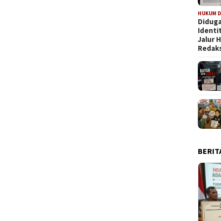
HUKUM D
Diduga
Identi
Jalur
Redaks
BERIT