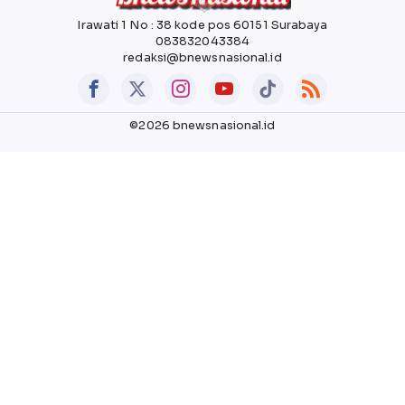
Irawati 1 No : 38 kode pos 60151 Surabaya
083832043384
redaksi@bnewsnasional.id
©2026 bnewsnasional.id