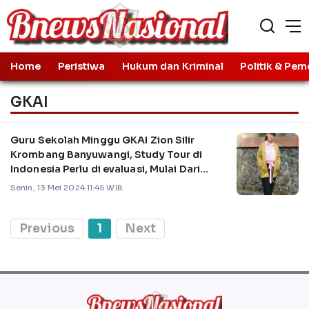
Home
Peristiwa
Hukum dan Kriminal
Politik & Pem
GKAI
Guru Sekolah Minggu GKAI Zion Silir
Krombang Banyuwangi, Study Tour di
Indonesia Perlu di evaluasi, Mulai Dari
Desain atau Perencanaan Hingga
Senin, 13 Mei 2024 11:45 WIB
Pelaksanannya
Previous
1
Next