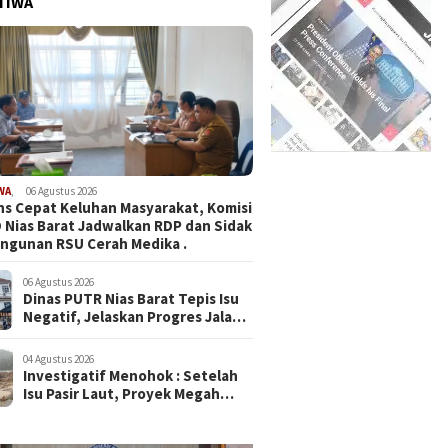
TIWA
WA
,
06 Agustus 2026
s Cepat Keluhan Masyarakat, Komisi
D Nias Barat Jadwalkan RDP dan Sidak
ngunan RSU Cerah Medika .
06 Agustus 2026
Dinas PUTR Nias Barat Tepis Isu
Negatif, Jelaskan Progres Jalan
yang Viral di Medsos
04 Agustus 2026
Investigatif Menohok : Setelah
Isu Pasir Laut, Proyek Megah
SMAN Sukma Nias Rp87,3 M
Dipergoki Cor Beton di Tengah
Hujan