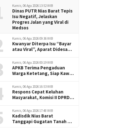
1
Kamis, 06 Agu 2026 13:52 WIB
Dinas PUTR Nias Barat Tepis
Isu Negatif, Jelaskan
Progres Jalan yang Viral di
Medsos
2
Kamis, 06 Agu 2026 09:36 WIB
Kwanyar Diterpa Isu “Bayar
atau Viral”, Aparat Didesak
Tak Diam
3
Kamis, 06 Agu 2026 00:19 WIB
APKB Terima Pengaduan
Warga Ketetang, Siap Kawal
Dugaan Pemotongan
4
Bantuan hingga ke Jalur
Kamis, 06 Agu 2026 16:53 WIB
Hukum
Respons Cepat Keluhan
Masyarakat, Komisi II DPRD
Nias Barat Jadwalkan RDP
5
dan Sidak Pembangunan
Kamis, 06 Agu 2026 17:48 WIB
RSU Cerah Medika .
Kadisdik Nias Barat
Tanggapi Gugatan Tanah SD
Onozalukhu Raya: Ikuti
Proses Hukum, KBM Tetap
Berjalan