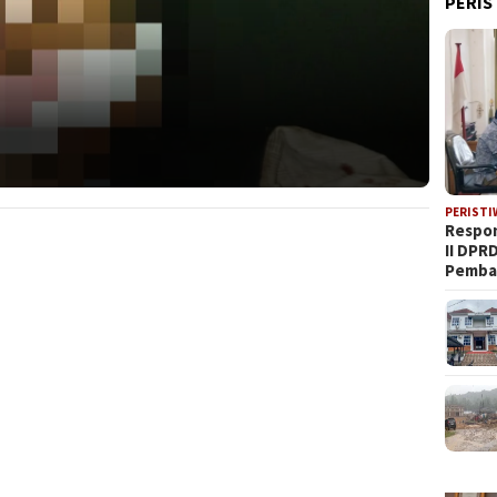
PERIS
PERISTI
Respon
II DPR
Pemba