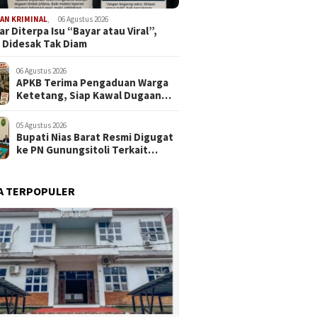
AN KRIMINAL
,
06 Agustus 2026
r Diterpa Isu “Bayar atau Viral”,
 Didesak Tak Diam
06 Agustus 2026
APKB Terima Pengaduan Warga
Ketetang, Siap Kawal Dugaan
Pemotongan Bantuan hingga ke
Jalur Hukum
05 Agustus 2026
Bupati Nias Barat Resmi Digugat
ke PN Gunungsitoli Terkait
Dugaan Penyerobotan Lahan
SDN 076094 Onozalukhu
A TERPOPULER