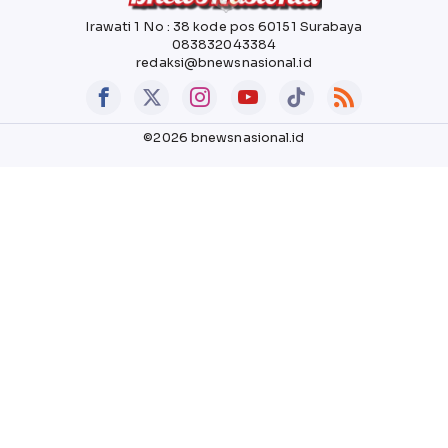
Irawati 1 No : 38 kode pos 60151 Surabaya
083832043384
redaksi@bnewsnasional.id
©2026 bnewsnasional.id