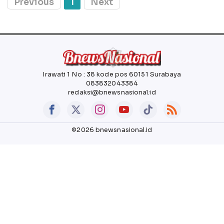
Previous
1
Next
Irawati 1 No : 38 kode pos 60151 Surabaya
083832043384
redaksi@bnewsnasional.id
©2026 bnewsnasional.id