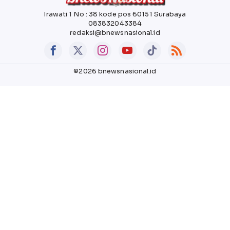
Irawati 1 No : 38 kode pos 60151 Surabaya
083832043384
redaksi@bnewsnasional.id
©2026 bnewsnasional.id