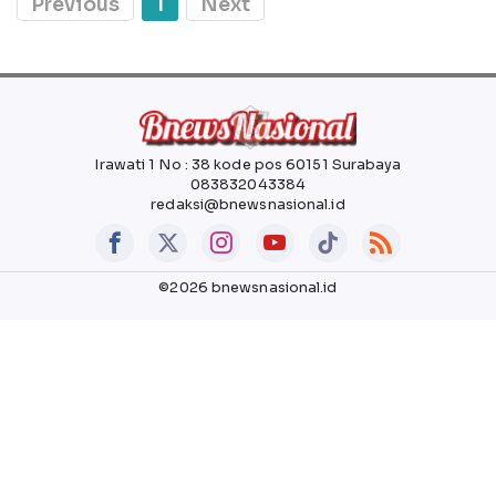
Previous
1
Next
Irawati 1 No : 38 kode pos 60151 Surabaya
083832043384
redaksi@bnewsnasional.id
©2026 bnewsnasional.id