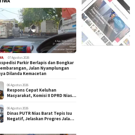
TIWA
WA
,
07 Agustus 2026
kspedisi Parkir Berlapis dan Bongkar
Sembarangan, Jalan Nyamplungan
ya Dilanda Kemacetan
06 Agustus 2026
Respons Cepat Keluhan
Masyarakat, Komisi II DPRD Nias
Barat Jadwalkan RDP dan Sidak
Pembangunan RSU Cerah Medika
06 Agustus 2026
.
Dinas PUTR Nias Barat Tepis Isu
Negatif, Jelaskan Progres Jalan
yang Viral di Medsos