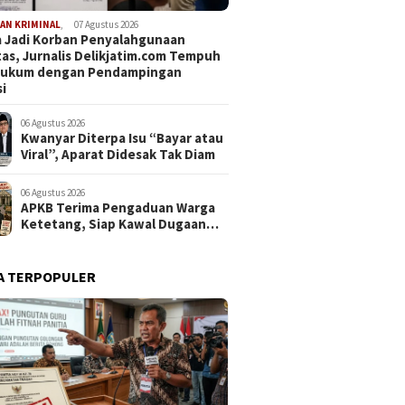
AN KRIMINAL
,
07 Agustus 2026
 Jadi Korban Penyalahgunaan
tas, Jurnalis Delikjatim.com Tempuh
 Hukum dengan Pendampingan
i
06 Agustus 2026
Kwanyar Diterpa Isu “Bayar atau
Viral”, Aparat Didesak Tak Diam
06 Agustus 2026
APKB Terima Pengaduan Warga
Ketetang, Siap Kawal Dugaan
Pemotongan Bantuan hingga ke
Jalur Hukum
A TERPOPULER