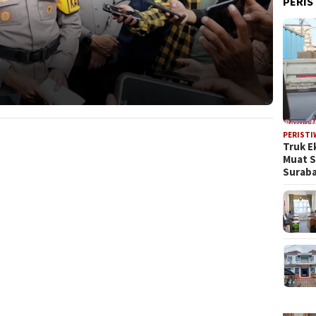
PERIS
PERISTI
Truk E
Muat 
Suraba