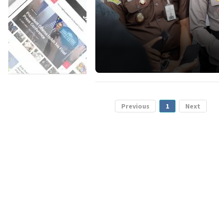
Previous
1
Next