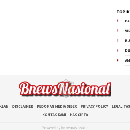
TOPIK
BA
VI
BU
D
AM
IKLAN
DISCLAIMER
PEDOMAN MEDIA SIBER
PRIVACY POLICY
LEGALITA
KONTAK KAMI
HAK CIPTA
Powered by bnewsnasional.id