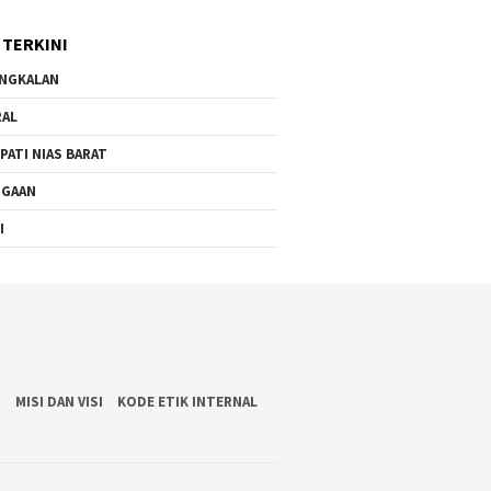
Nyamplungan Surabaya
Dilanda Kemacetan
 TERKINI
NGKALAN
RAL
PATI NIAS BARAT
UGAAN
I
S
MISI DAN VISI
KODE ETIK INTERNAL