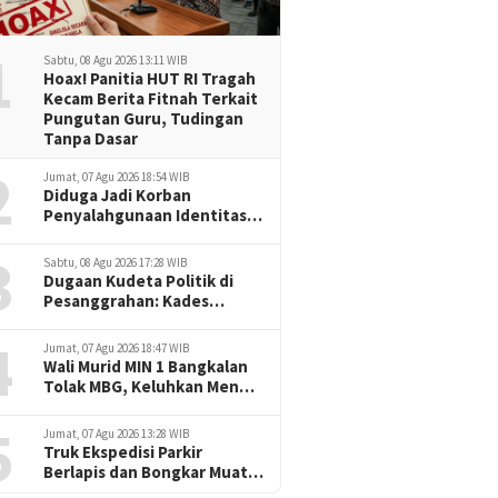
1
Sabtu, 08 Agu 2026 13:11 WIB
Hoax! Panitia HUT RI Tragah
Kecam Berita Fitnah Terkait
Pungutan Guru, Tudingan
Tanpa Dasar
2
Jumat, 07 Agu 2026 18:54 WIB
Diduga Jadi Korban
Penyalahgunaan Identitas,
Jurnalis Delikjatim.com
3
Tempuh Jalur Hukum
Sabtu, 08 Agu 2026 17:28 WIB
dengan Pendampingan
Dugaan Kudeta Politik di
Redaksi
Pesanggrahan: Kades
Tuding Oknum Dewan dan
4
Aparat Jadi Dalang
Jumat, 07 Agu 2026 18:47 WIB
Provokasi
Wali Murid MIN 1 Bangkalan
Tolak MBG, Keluhkan Menu
Berulang dan Porsi Dinilai
5
Minim
Jumat, 07 Agu 2026 13:28 WIB
Truk Ekspedisi Parkir
Berlapis dan Bongkar Muat
Sembarangan, Jalan