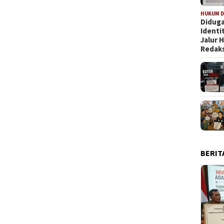
HUKUM D
Diduga
Identi
Jalur
Redaks
BERIT