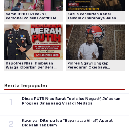
Sambut HUT RI ke-81,
Kasus Pencurian Kabel
Personel Polsek Lolofitu Moi
Telkom di Surabaya Jalan di
Gotong Royong Hias Mako
Tempat, Publik Tagih
dengan Nuansa Merah Putih
Komitmen Polrestabes
Jelang Sertijab Kasatreskrim
Kapolres Nias Himbauan
Polres Ngawi Ungkap
Warga Kibarkan Bendera
Peredaran Okerbaya
Merah Putih Sepanjang
Amankan 2 Tersangka
Agustus sambut HUT ke-80
RI
Berita Terpopuler
Dinas PUTR Nias Barat Tepis Isu Negatif, Jelaskan
1
Progres Jalan yang Viral di Medsos
Kwanyar Diterpa Isu “Bayar atau Viral”, Aparat
2
Didesak Tak Diam