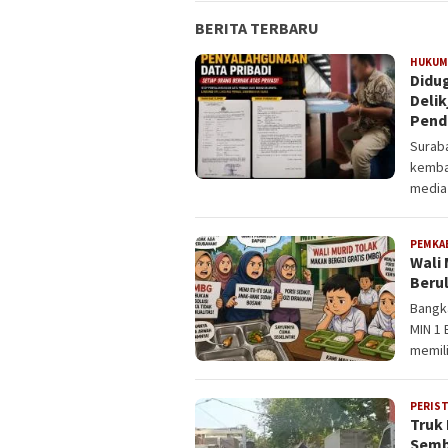
BERITA TERBARU
HUKUM 
Didu
Deli
Pend
Suraba
kembal
media 
PEMKA
Wali
Berul
Bangka
MIN 1 
memil
PERIS
Truk 
Semb