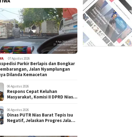
TIWA
WA
,
07 Agustus 2026
kspedisi Parkir Berlapis dan Bongkar
Sembarangan, Jalan Nyamplungan
ya Dilanda Kemacetan
06 Agustus 2026
Respons Cepat Keluhan
Masyarakat, Komisi II DPRD Nias
Barat Jadwalkan RDP dan Sidak
Pembangunan RSU Cerah Medika
06 Agustus 2026
.
Dinas PUTR Nias Barat Tepis Isu
Negatif, Jelaskan Progres Jalan
yang Viral di Medsos