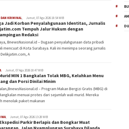
BU
AM
DAN KRIMINAL
,
Jumat, 07 Agu 2026 18:54 WIB
ga Jadi Korban Penyalahgunaan Identitas, Jurnalis
D
kjatim.com Tempuh Jalur Hukum dengan
ampingan Redaksi
ya, BnewsNasional.id – Dugaan penyalahgunaan data pribadi
i mencuat di Kota Surabaya. Kali ini menimpa seorang jurnalis
Delikjatim.com, A
B
,
Jumat, 07 Agu 2026 18:47 WIB
 Murid MIN 1 Bangkalan Tolak MBG, Keluhkan Menu
ang dan Porsi Dinilai Minim
lan,BnewsNasional.id – Program Makan Bergizi Gratis (MBG) di
Bangkalan menuai protes dari sejumlah wali murid. Mereka
ih menolak paket makanan
TIWA
,
Jumat, 07 Agu 2026 13:28 WIB
Ekspedisi Parkir Berlapis dan Bongkar Muat
arangan, Jalan Nyamplungan Surabaya Dilanda