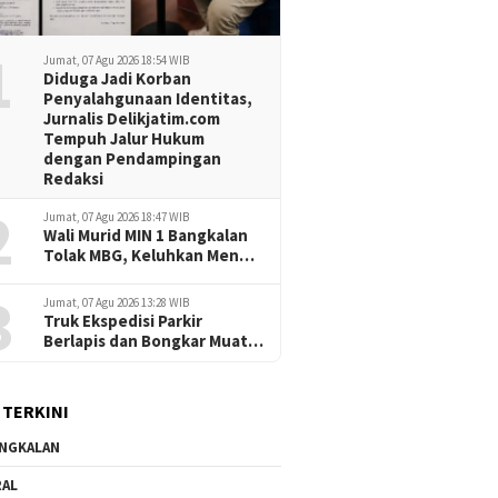
1
Jumat, 07 Agu 2026 18:54 WIB
Diduga Jadi Korban
Penyalahgunaan Identitas,
Jurnalis Delikjatim.com
Tempuh Jalur Hukum
dengan Pendampingan
Redaksi
2
Jumat, 07 Agu 2026 18:47 WIB
Wali Murid MIN 1 Bangkalan
Tolak MBG, Keluhkan Menu
Berulang dan Porsi Dinilai
3
Minim
Jumat, 07 Agu 2026 13:28 WIB
Truk Ekspedisi Parkir
Berlapis dan Bongkar Muat
Sembarangan, Jalan
Nyamplungan Surabaya
Dilanda Kemacetan
 TERKINI
NGKALAN
RAL