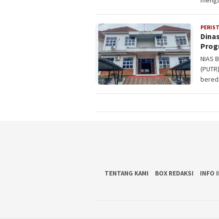
menga
PERIS
Dinas
Progr
NIAS 
(PUTR)
bereda
TENTANG KAMI
BOX REDAKSI
INFO 