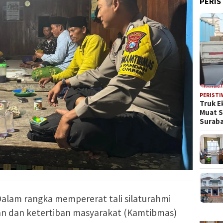
PERIS
PERISTI
Truk E
Muat 
Suraba
Dalam rangka mempererat tali silaturahmi
an dan ketertiban masyarakat (Kamtibmas)