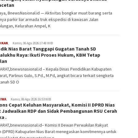
cetan
ya, BnewsNasional.id — Aktivitas bongkar muat barang serta
ya parkir liar armada truk ekspedisi di kawasan Jalan
lungan, Kelurahan Ampel, K
DIKAN
,
Kamis, 06 Agu 2026 17:48 WIB
sdik Nias Barat Tanggapi Gugatan Tanah SD
alukhu Raya: Ikuti Proses Hukum, KBM Tetap
alan
BARAT,bnewsnasional.id – Kepala Dinas Pendidikan Kabupaten
arat, Parlinus Gulo, S.Pd., M.Pd, angkat bicara terkait sengketa
tanah SD O
TIWA
,
Kamis, 06 Agu 2026 16:53 WIB
ons Cepat Keluhan Masyarakat, Komisi II DPRD Nias
t Jadwalkan RDP dan Sidak Pembangunan RSU Cerah
a .
ARAT,bnewsnasional.id– Komisi II Dewan Perwakilan Rakyat
h (DPRD) Kabupaten Nias Barat menegaskan komitmennya untuk