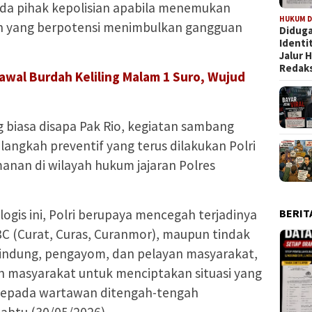
da pihak kepolisian apabila menemukan
HUKUM D
an yang berpotensi menimbulkan gangguan
Diduga
Identi
Jalur
Redaks
awal Burdah Keliling Malam 1 Suro, Wujud
biasa disapa Pak Rio, kegiatan sambang
langkah preventif yang terus dilakukan Polri
anan di wilayah hukum jajaran Polres
ogis ini, Polri berupaya mencegah terjadinya
BERIT
C (Curat, Curas, Curanmor), maupun tindak
elindung, pengayom, dan pelayan masyarakat,
gah masyarakat untuk menciptakan situasi yang
 kepada wartawan ditengah-tengah