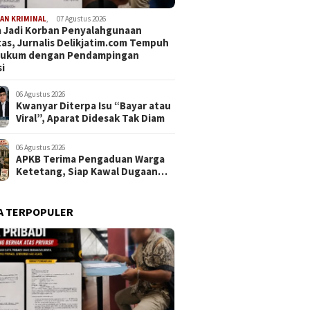
AN KRIMINAL
,
07 Agustus 2026
 Jadi Korban Penyalahgunaan
tas, Jurnalis Delikjatim.com Tempuh
 Hukum dengan Pendampingan
i
06 Agustus 2026
Kwanyar Diterpa Isu “Bayar atau
Viral”, Aparat Didesak Tak Diam
06 Agustus 2026
APKB Terima Pengaduan Warga
Ketetang, Siap Kawal Dugaan
Pemotongan Bantuan hingga ke
Jalur Hukum
A TERPOPULER