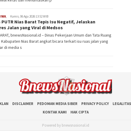
wal ketat dan menuntaskan p
TIWA
,
Kamis, 06 Agu 2026 13:52 WIB
 PUTR Nias Barat Tepis Isu Negatif, Jelaskan
es Jalan yang Viral di Medsos
BARAT, bnewsNasional.id – Dinas Pekerjaan Umum dan Tata Ruang
 Kabupaten Nias Barat angkat bicara terkait isu ruas jalan yang
r di media s
IKLAN
DISCLAIMER
PEDOMAN MEDIA SIBER
PRIVACY POLICY
LEGALITA
KONTAK KAMI
HAK CIPTA
Powered by bnewsnasional.id