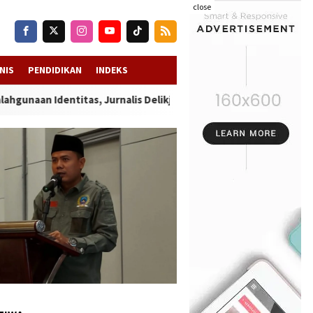
close
NIS
PENDIDIKAN
INDEKS
ntitas, Jurnalis Delikjatim.com Tempuh Jalur Hukum dengan Pe