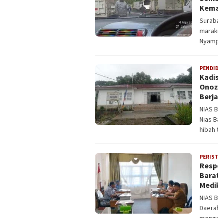
Kema
Suraba
marakn
Nyamp
PENDI
Kadi
Onoz
Berj
NIAS 
Nias B
hibah 
PERIS
Resp
Bara
Medik
NIAS B
Daera