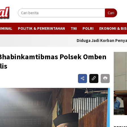
Cari
IMINAL
POLITIK & PEMERINTAHAN
TNI
POLRI
EKONOMI & BIS
Diduga Jadi Korban Penyalahgunaan Ide
, Bhabinkamtibmas Polsek Omben
lis