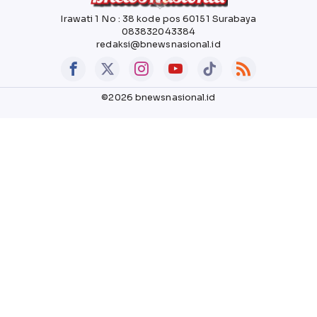
Irawati 1 No : 38 kode pos 60151 Surabaya
083832043384
redaksi@bnewsnasional.id
©2026 bnewsnasional.id