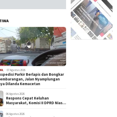
TIWA
WA
,
07 Agustus 2026
kspedisi Parkir Berlapis dan Bongkar
Sembarangan, Jalan Nyamplungan
ya Dilanda Kemacetan
06 Agustus 2026
Respons Cepat Keluhan
Masyarakat, Komisi II DPRD Nias
Barat Jadwalkan RDP dan Sidak
Pembangunan RSU Cerah Medika
06 Agustus 2026
.