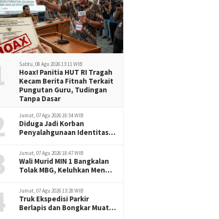
1
Sabtu, 08 Agu 2026 13:11 WIB
Hoax! Panitia HUT RI Tragah
Kecam Berita Fitnah Terkait
Pungutan Guru, Tudingan
Tanpa Dasar
2
Jumat, 07 Agu 2026 18:54 WIB
Diduga Jadi Korban
Penyalahgunaan Identitas,
Jurnalis Delikjatim.com
3
Tempuh Jalur Hukum
Jumat, 07 Agu 2026 18:47 WIB
dengan Pendampingan
Wali Murid MIN 1 Bangkalan
Redaksi
Tolak MBG, Keluhkan Menu
Berulang dan Porsi Dinilai
4
Minim
Jumat, 07 Agu 2026 13:28 WIB
Truk Ekspedisi Parkir
Berlapis dan Bongkar Muat
Sembarangan, Jalan