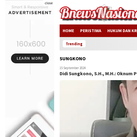
close
HOME
PERISTIWA
HUKUM DAN KR
Hoax!
Trending
SUNGKONO
15 September 2024
Didi Sungkono, S.H., M.H.: Oknum P