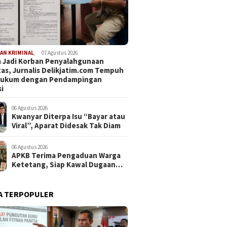
AN KRIMINAL
,
07 Agustus 2026
 Jadi Korban Penyalahgunaan
tas, Jurnalis Delikjatim.com Tempuh
 Hukum dengan Pendampingan
i
06 Agustus 2026
Kwanyar Diterpa Isu “Bayar atau
Viral”, Aparat Didesak Tak Diam
06 Agustus 2026
APKB Terima Pengaduan Warga
Ketetang, Siap Kawal Dugaan
Pemotongan Bantuan hingga ke
Jalur Hukum
A TERPOPULER