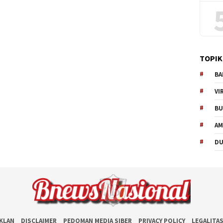
TOPIK
BA
VI
BU
AM
D
IKLAN
DISCLAIMER
PEDOMAN MEDIA SIBER
PRIVACY POLICY
LEGALITA