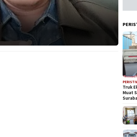
PERIS
PERISTI
Truk E
Muat 
Suraba