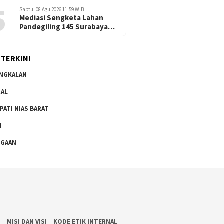
5
Nyamplungan Surabaya
Sabtu, 08 Agu 2026 11:59 WIB
Dilanda Kemacetan
Mediasi Sengketa Lahan
Pandegiling 145 Surabaya
Berakhir Deadlock,
Polrestabes Imbau Kedua
Pihak Jaga Kamtibmas
 TERKINI
NGKALAN
RAL
PATI NIAS BARAT
I
UGAAN
S
MISI DAN VISI
KODE ETIK INTERNAL