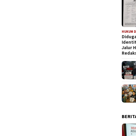
HUKUM D
Diduga
Identi
Jalur
Redaks
BERIT