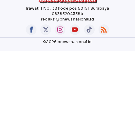
Irawati 1 No : 38 kode pos 60151 Surabaya
083832043384
redaksi@bnewsnasional.id
©2026 bnewsnasional.id