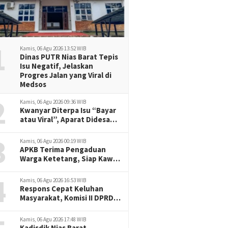
1
Kamis, 06 Agu 2026 13:52 WIB
Dinas PUTR Nias Barat Tepis
Isu Negatif, Jelaskan
Progres Jalan yang Viral di
Medsos
2
Kamis, 06 Agu 2026 09:36 WIB
Kwanyar Diterpa Isu “Bayar
atau Viral”, Aparat Didesak
Tak Diam
3
Kamis, 06 Agu 2026 00:19 WIB
APKB Terima Pengaduan
Warga Ketetang, Siap Kawal
Dugaan Pemotongan
4
Bantuan hingga ke Jalur
Kamis, 06 Agu 2026 16:53 WIB
Hukum
Respons Cepat Keluhan
Masyarakat, Komisi II DPRD
Nias Barat Jadwalkan RDP
dan Sidak Pembangunan
Kamis, 06 Agu 2026 17:48 WIB
RSU Cerah Medika .
Kadisdik Nias Barat