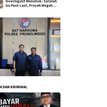
Investigatif Menohok : Setelah
Isu Pasir Laut, Proyek Megah
SMAN Sukma Nias Rp87,3 M
Dipergoki Cor Beton di Tengah
Hujan
 DAN KRIMINAL