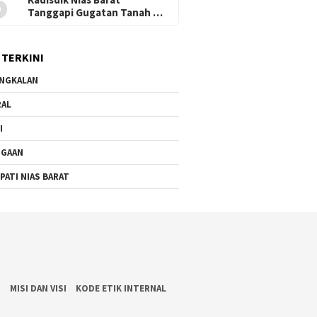
5
Tanggapi Gugatan Tanah SD
Onozalukhu Raya: Ikuti
Proses Hukum, KBM Tetap
Berjalan
 TERKINI
NGKALAN
RAL
I
UGAAN
PATI NIAS BARAT
S
MISI DAN VISI
KODE ETIK INTERNAL