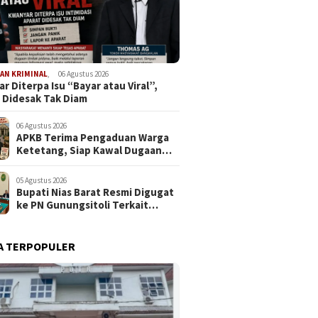
AN KRIMINAL
,
06 Agustus 2026
r Diterpa Isu “Bayar atau Viral”,
 Didesak Tak Diam
06 Agustus 2026
APKB Terima Pengaduan Warga
Ketetang, Siap Kawal Dugaan
Pemotongan Bantuan hingga ke
Jalur Hukum
05 Agustus 2026
Bupati Nias Barat Resmi Digugat
ke PN Gunungsitoli Terkait
Dugaan Penyerobotan Lahan
SDN 076094 Onozalukhu
A TERPOPULER