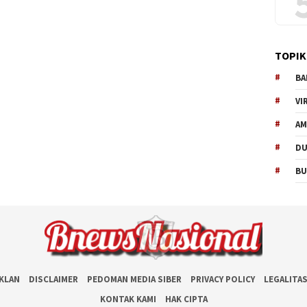
TOPIK
BA
VI
AM
D
BU
IKLAN
DISCLAIMER
PEDOMAN MEDIA SIBER
PRIVACY POLICY
LEGALITA
KONTAK KAMI
HAK CIPTA