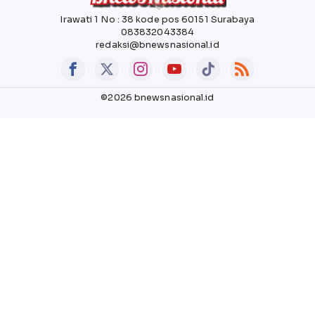
Irawati 1 No : 38 kode pos 60151 Surabaya
083832043384
redaksi@bnewsnasional.id
©2026 bnewsnasional.id