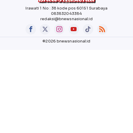
Irawati 1 No : 38 kode pos 60151 Surabaya
083832043384
redaksi@bnewsnasional.id
©2026 bnewsnasional.id