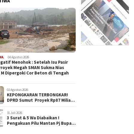
TIWA
WA
,
04 Agustus 2026
igatif Menohok : Setelah Isu Pasir
Proyek Megah SMAN Sukma Nias
 M Dipergoki Cor Beton di Tengah
02 Agustus 2026
KEPONGKARAN TERBONGKAR!
DPRD Sumut Proyek Rp87 Miliar
Sukma Nias Diduga Pakai Pasir
Laut, Harus Diusut!
31 Juli 2026
3 Surat & 5 Wa Diabaikan !
Pengakuan Pilu Mantan Pj Bupati
Nias Barat Soal Mobil Dinas