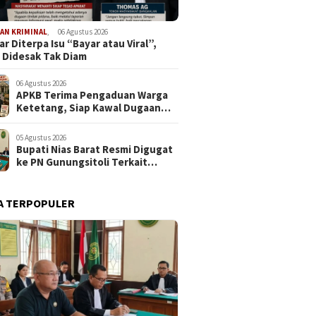
AN KRIMINAL
,
06 Agustus 2026
r Diterpa Isu “Bayar atau Viral”,
 Didesak Tak Diam
06 Agustus 2026
APKB Terima Pengaduan Warga
Ketetang, Siap Kawal Dugaan
Pemotongan Bantuan hingga ke
Jalur Hukum
05 Agustus 2026
Bupati Nias Barat Resmi Digugat
ke PN Gunungsitoli Terkait
Dugaan Penyerobotan Lahan
SDN 076094 Onozalukhu
A TERPOPULER