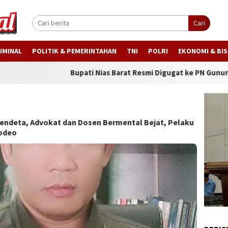
Cari
IMINAL
POLITIK & PEMERINTAHAN
TNI
POLRI
EKONOMI & BIS
Bupati Nias Barat Resmi Digugat ke PN Gunungsitoli Terk
Pendeta, Advokat dan Dosen Bermental Bejat, Pelaku
rodeo