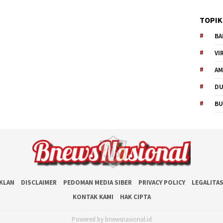
TOPIK
BA
VI
AM
D
BU
IKLAN
DISCLAIMER
PEDOMAN MEDIA SIBER
PRIVACY POLICY
LEGALITA
KONTAK KAMI
HAK CIPTA
Powered by bnewsnasional.id