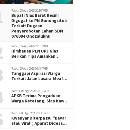
1
Rabu, 05 Agu 2026 20:10 WIB
Bupati Nias Barat Resmi
Digugat ke PN Gunungsitoli
Terkait Dugaan
Penyerobotan Lahan SDN
076094 Onozalukhu
2
Rabu, 05 Agu 2026 21:31 WIB
Himbauan PLN UP3 Nias
Berikan Tips Amankan
Listrik Rumah di Musim
3
Hujan
Rabu, 05 Agu 2026 08:48 WIB
Tanggapi Aspirasi Warga
Terkait Jalan Lasara-Meafu,
Bupati Nias Utara Tegaskan
4
Komitmen Pembangunan
Kamis, 06 Agu 2026 00:19 WIB
Berkelanjutan
APKB Terima Pengaduan
Warga Ketetang, Siap Kawal
Dugaan Pemotongan
5
Bantuan hingga ke Jalur
Kamis, 06 Agu 2026 09:36 WIB
Hukum
Kwanyar Diterpa Isu “Bayar
atau Viral”, Aparat Didesak
Tak Diam