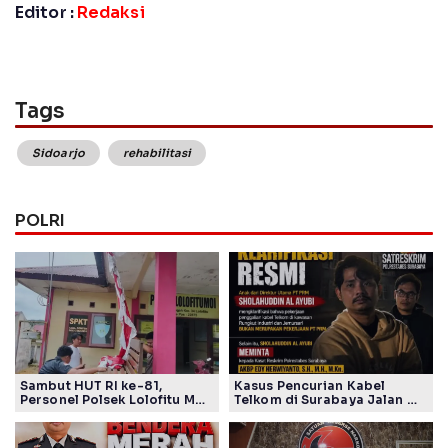
Editor :
Redaksi
Tags
Sidoarjo
rehabilitasi
POLRI
Sambut HUT RI ke-81,
Kasus Pencurian Kabel
Personel Polsek Lolofitu Moi
Telkom di Surabaya Jalan di
Gotong Royong Hias Mako
Tempat, Publik Tagih
dengan Nuansa Merah Putih
Komitmen Polrestabes
Jelang Sertijab Kasatreskrim