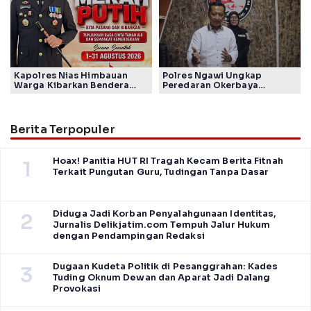
Kapolres Nias Himbauan
Polres Ngawi Ungkap
Warga Kibarkan Bendera
Peredaran Okerbaya
Merah Putih Sepanjang
Amankan 2 Tersangka
Agustus sambut HUT ke-80
RI
Berita Terpopuler
Hoax! Panitia HUT RI Tragah Kecam Berita Fitnah
1
Terkait Pungutan Guru, Tudingan Tanpa Dasar
Diduga Jadi Korban Penyalahgunaan Identitas,
2
Jurnalis Delikjatim.com Tempuh Jalur Hukum
dengan Pendampingan Redaksi
Dugaan Kudeta Politik di Pesanggrahan: Kades
3
Tuding Oknum Dewan dan Aparat Jadi Dalang
Provokasi