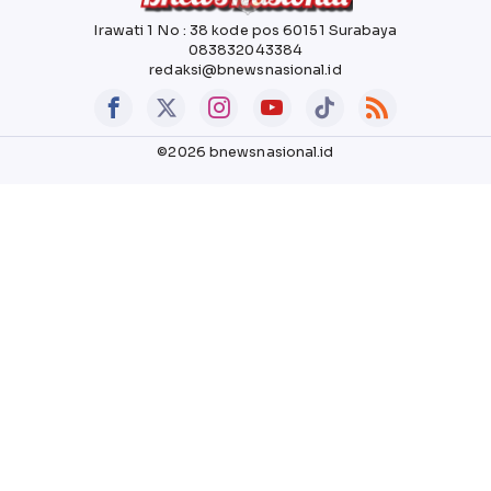
Irawati 1 No : 38 kode pos 60151 Surabaya
083832043384
redaksi@bnewsnasional.id
©2026 bnewsnasional.id