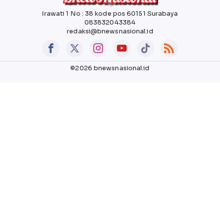
Irawati 1 No : 38 kode pos 60151 Surabaya
083832043384
redaksi@bnewsnasional.id
©2026 bnewsnasional.id