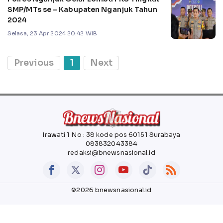
SMP/MTs se – Kabupaten Nganjuk Tahun
2024
Selasa, 23 Apr 2024 20:42 WIB
Previous
1
Next
Irawati 1 No : 38 kode pos 60151 Surabaya
083832043384
redaksi@bnewsnasional.id
©2026 bnewsnasional.id