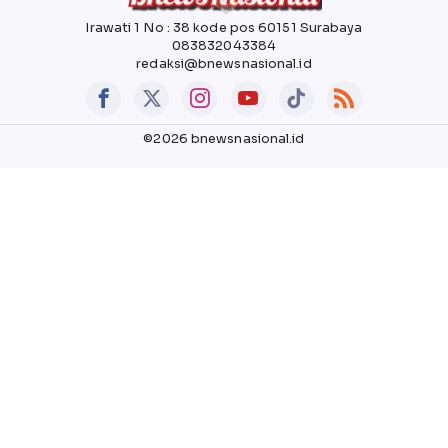
Irawati 1 No : 38 kode pos 60151 Surabaya
083832043384
redaksi@bnewsnasional.id
©2026 bnewsnasional.id