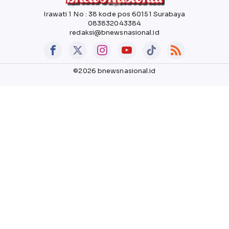
Irawati 1 No : 38 kode pos 60151 Surabaya
083832043384
redaksi@bnewsnasional.id
©2026 bnewsnasional.id