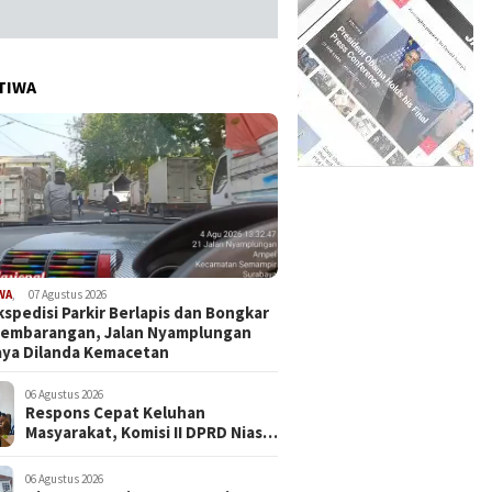
TIWA
WA
,
07 Agustus 2026
kspedisi Parkir Berlapis dan Bongkar
Sembarangan, Jalan Nyamplungan
ya Dilanda Kemacetan
06 Agustus 2026
Respons Cepat Keluhan
Masyarakat, Komisi II DPRD Nias
Barat Jadwalkan RDP dan Sidak
Pembangunan RSU Cerah Medika
06 Agustus 2026
.