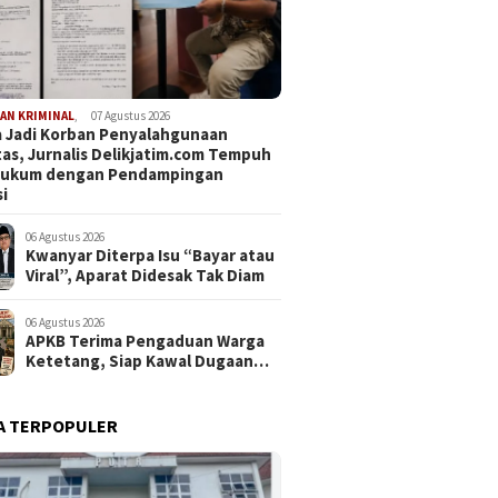
AN KRIMINAL
,
07 Agustus 2026
 Jadi Korban Penyalahgunaan
tas, Jurnalis Delikjatim.com Tempuh
 Hukum dengan Pendampingan
i
06 Agustus 2026
Kwanyar Diterpa Isu “Bayar atau
Viral”, Aparat Didesak Tak Diam
06 Agustus 2026
APKB Terima Pengaduan Warga
Ketetang, Siap Kawal Dugaan
Pemotongan Bantuan hingga ke
Jalur Hukum
A TERPOPULER