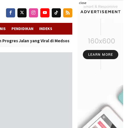
close
NIS
PENDIDIKAN
INDEKS
n yang Viral di Medsos
-
Kwanyar Diterpa Isu “Bayar atau Viral”, A