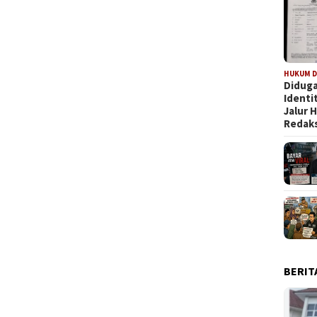
HUKUM D
Diduga
Identi
Jalur
Redaks
BERIT