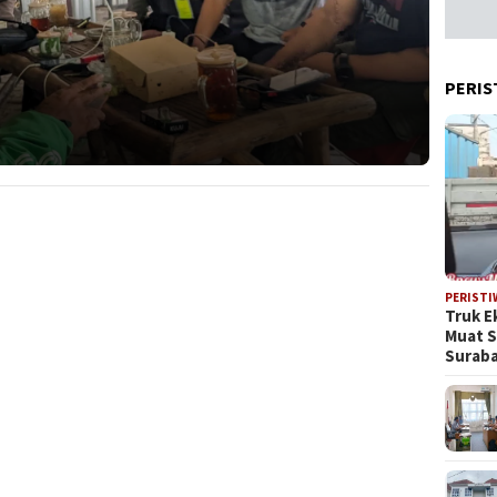
PERIS
PERISTI
Truk E
Muat 
Suraba