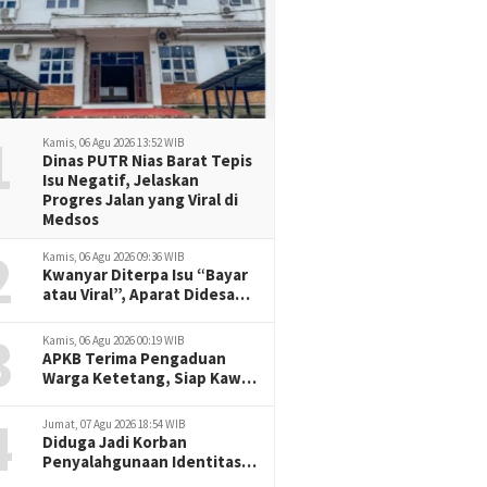
1
Kamis, 06 Agu 2026 13:52 WIB
Dinas PUTR Nias Barat Tepis
Isu Negatif, Jelaskan
Progres Jalan yang Viral di
Medsos
2
Kamis, 06 Agu 2026 09:36 WIB
Kwanyar Diterpa Isu “Bayar
atau Viral”, Aparat Didesak
Tak Diam
3
Kamis, 06 Agu 2026 00:19 WIB
APKB Terima Pengaduan
Warga Ketetang, Siap Kawal
Dugaan Pemotongan
4
Bantuan hingga ke Jalur
Jumat, 07 Agu 2026 18:54 WIB
Hukum
Diduga Jadi Korban
Penyalahgunaan Identitas,
Jurnalis Delikjatim.com