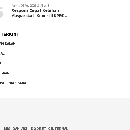
5
Tempuh Jalur Hukum
Kamis, 06 Agu 2026 16:53 WIB
dengan Pendampingan
Respons Cepat Keluhan
Redaksi
Masyarakat, Komisi II DPRD
Nias Barat Jadwalkan RDP
dan Sidak Pembangunan
RSU Cerah Medika .
 TERKINI
NGKALAN
RAL
I
UGAAN
PATI NIAS BARAT
S
MISI DAN VISI
KODE ETIK INTERNAL