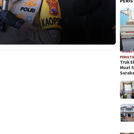
PERIS
PERISTI
Truk E
Muat 
Suraba