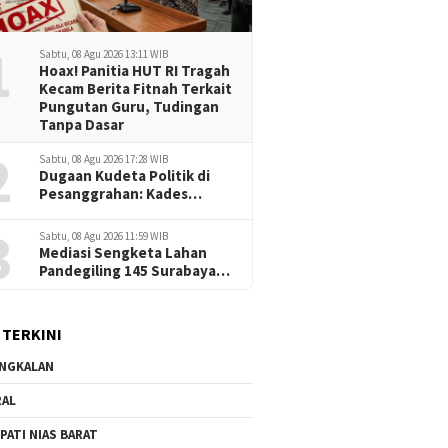
1
Sabtu, 08 Agu 2026 13:11 WIB
Hoax! Panitia HUT RI Tragah
Kecam Berita Fitnah Terkait
Pungutan Guru, Tudingan
Tanpa Dasar
2
Sabtu, 08 Agu 2026 17:28 WIB
Dugaan Kudeta Politik di
Pesanggrahan: Kades
Tuding Oknum Dewan dan
3
Aparat Jadi Dalang
Sabtu, 08 Agu 2026 11:59 WIB
Provokasi
Mediasi Sengketa Lahan
Pandegiling 145 Surabaya
Berakhir Deadlock,
Polrestabes Imbau Kedua
Pihak Jaga Kamtibmas
 TERKINI
NGKALAN
RAL
PATI NIAS BARAT