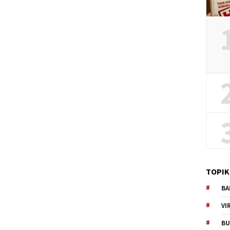
TOPIK
BA
VI
BU