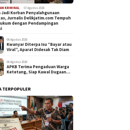
AN KRIMINAL
,
07 Agustus 2026
 Jadi Korban Penyalahgunaan
tas, Jurnalis Delikjatim.com Tempuh
 Hukum dengan Pendampingan
i
06 Agustus 2026
Kwanyar Diterpa Isu “Bayar atau
Viral”, Aparat Didesak Tak Diam
06 Agustus 2026
APKB Terima Pengaduan Warga
Ketetang, Siap Kawal Dugaan
Pemotongan Bantuan hingga ke
Jalur Hukum
A TERPOPULER