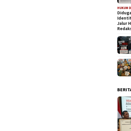
HUKUM D
Diduga
Identi
Jalur
Redaks
BERIT