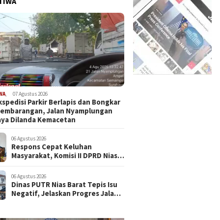
TIWA
WA
,
07 Agustus 2026
kspedisi Parkir Berlapis dan Bongkar
Sembarangan, Jalan Nyamplungan
ya Dilanda Kemacetan
06 Agustus 2026
Respons Cepat Keluhan
Masyarakat, Komisi II DPRD Nias
Barat Jadwalkan RDP dan Sidak
Pembangunan RSU Cerah Medika
06 Agustus 2026
.
Dinas PUTR Nias Barat Tepis Isu
Negatif, Jelaskan Progres Jalan
yang Viral di Medsos