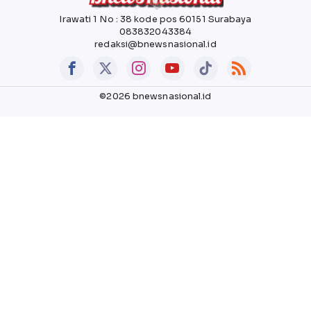
Irawati 1 No : 38 kode pos 60151 Surabaya
083832043384
redaksi@bnewsnasional.id
©2026 bnewsnasional.id