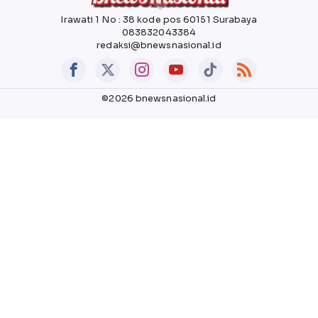
Irawati 1 No : 38 kode pos 60151 Surabaya
083832043384
redaksi@bnewsnasional.id
©2026 bnewsnasional.id